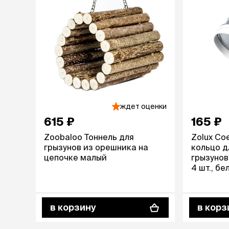
ждет оценки
615 ₽
165 ₽
Zoobaloo Тоннель для
Zolux Со
грызунов из орешника на
кольцо д
цепочке малый
грызунов 
4 шт., бе
в корзину
в корз