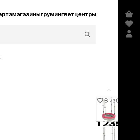
арта
магазины
груминг
ветцентры
а
Акции и скидки
В избранное
Артикул
104410
едства гигиены и
сметика
1 235 ₽
мпуни
ндиционеры и
добавить