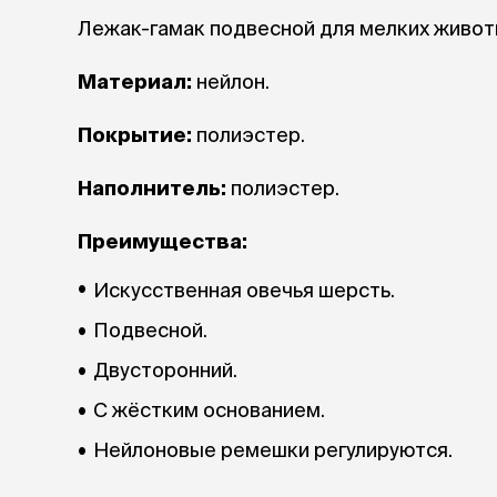
аксессуа
Лежак-гамак подвесной для мелких животны
Свитеры
Футболки и
Материал:
нейлон.
Бантики и 
Платья
Смешные к
Покрытие:
полиэстер.
Украшения 
аксессуар
Наполнитель:
полиэстер.
Преимущества:
Искусственная овечья шерсть.
Подвесной.
Двусторонний.
С жёстким основанием.
Нейлоновые ремешки регулируются.