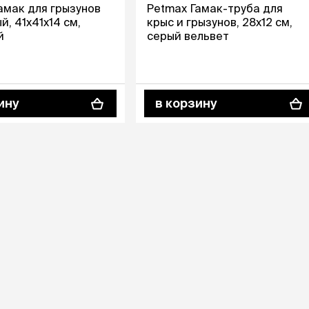
Дв
Миски на подставке
амак для грызунов
Petmax Гамак-труба для
Автопоилки и
й, 41х41х14 см,
крыс и грызунов, 28х12 см,
 домики
автокормушки
й
серый вельвет
мики
то
Фильтры для
Кор
автопоилок
Ла
Для хранения корма
 матрасы,
На
Набор для кормления
ину
в корзину
Туа
со
Тов
груминг
Мис
Расчески
и и
ко
Пуходерки
комплексы
Сум
Ножницы
точки и
кл
Расчёска-триммер
мплексы
Иг
Когтерезы
Шл
Колтунорезы
по
Средства для
артона
Ко
тримминга
До
Накладные колпачки
Ко
Машинки для стрижки
Ко
Сменные гребенки для