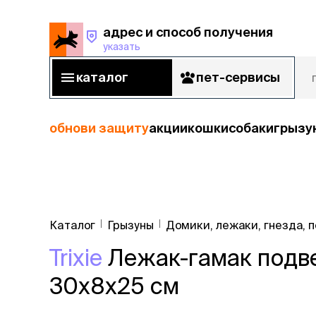
адрес и способ получения
указать
адрес и способ получения
указать
каталог
пет-сервисы
каталог
пет-сервисы
обнови защиту
акции
кошки
собаки
грызу
кошки
Пода
собаки
Каталог
Грызуны
Домики, лежаки, гнезда, 
кошк
грызуны
Trixie
Лежак-гамак подве
корм
рыбы
Сухой корм
30х8х25 см
Влажный к
птицы
Лечебный 