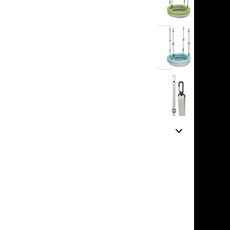
льзамы
в корзину
ие, без смывания
перхоти и зуда
я длинношерстных
я короткошерстных
нет
я лысых
отзывов
хлоргексидином
я белых кошек
поаллергенный
еи и пудры
ажные салфетки
д за глазами
д за ушами
рфюм
ная паста
ррекция
ведения и
едства от запаха
пугиватели