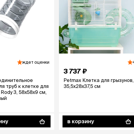
ждет оценки
3 737 ₽
единительное
Petmax Клетка для грызунов,
ля труб к клетке для
35,5х28х37,5 см
Rody 3, 58х58х9 см,
лый
ину
в корзину