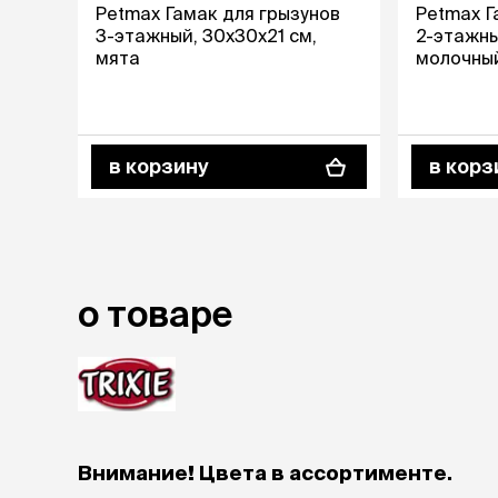
Petmax Гамак для грызунов
Petmax Г
3-этажный, 30х30х21 см,
2-этажны
лежаки и
мята
молочны
Мягкие до
Лежанки
Тоннели
Подстилки,
подушки
в корзину
в корз
Пледы
когтеточк
игровые 
Дома-когте
о товаре
игровые ко
Столбики
Коврики
Из гофрок
Доски
Внимание! Цвета в ассортименте.
одежда и