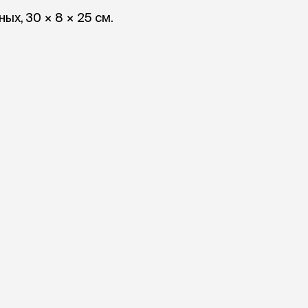
ры
Сре
расчёсок-триммеров
х, 30 × 8 × 25 см.
пя
Пилки
 майки
За
Фиксирующие
галстуки
для
переноски
Ножи и насадки
остюмы
Мебель для груминга
ме
и
Ме
ы