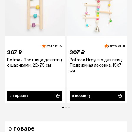
ждет оценки
ждет оценки
367 ₽
307 ₽
Petmax Лестница для птиц
Petmax Игрушка для птиц
с шариками, 23х7,5 см
Подвижная лесенка, 15х7
см
в корзину
в корзину
о товаре