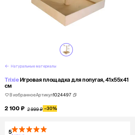
Натуральные материалы
Trixie
Игровая площадка для попугая, 41х55х41
см
В избранное
Артикул
1024497
2 100 ₽
−
30%
2 999 ₽
5