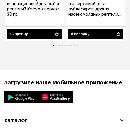
инновационный для рыб и
(желируемый) для
рептилий Космо-сверчок,
эублефаров, других
30 гр.
насекомоядных рептилий
и амфибий, 50 гр.
в корзину
в корзину
загрузите наше мобильное приложение
каталог