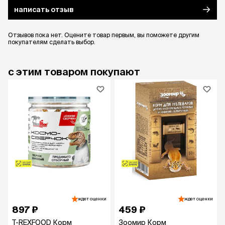
дней в морозильной камере.
написать отзыв
Закрытую банку можно хранить в темном
месте при комнатной температуре до 730
Отзывов пока нет. Оцените товар первым, вы поможете другим
дней с даты производства.
покупателям сделать выбор.
Корм не рекомендуется давать стрижам и
мелким птицам.
с этим товаром покупают
ждет оценки
ждет оценки
897 ₽
459 ₽
T-REXFOOD Корм
Зоомир Корм