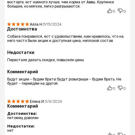
восторге, ест намного лучше, чем корма от Аввы. Крупинки
большие, но мягкие, легко разгрызаются.
0
0
Алла
Н.
11/15/2024
Достоинства
Собаке понравился, ест с удовольствием, нам нравилось, что на
него часто были акции и доступная цена, неплохой состав.
Недостатки
Перестали делать скидки, повысили цены.
Комментарий
Будут акции - будем брать! Будут розыгрыши - будем брать. Не
будет - перейдём на другой.
0
0
Елена
И.
5/6/2024
Комментарий
Достоинства:
питомец доволен
Недостатки:
нет