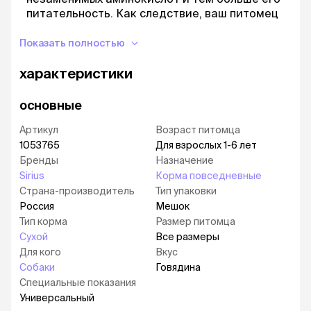
питательность. Как следствие, ваш питомец
насыщается меньшим количеством корма.
Показать полностью
Поддержка иммунитета Пре- и пробиотики,
эхинацея и ромашка для поддержания
характеристики
нормальной работы ЖКТ.
Омега 3 и Омега 6 Лососевый и куриный жиры
основные
в составе богаты жирными аминокислотами,
придающими здоровый блеск шерсти.
Артикул
Возраст питомца
1053765
Для взрослых 1-6 лет
Бренды
Назначение
Sirius
Корма повседневные
Страна-производитель
Тип упаковки
Россия
Мешок
Тип корма
Размер питомца
Сухой
Все размеры
Для кого
Вкус
Собаки
Говядина
Специальные показания
Универсальный