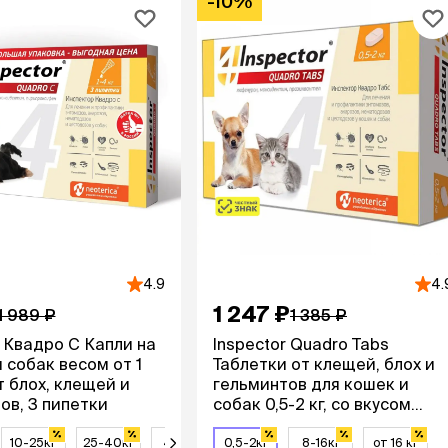
-10%
Дв
Миски на подставке
Автопоилки и
 домики
автокормушки
мики
то
Фильтры для
Кор
автопоилок
Ла
Для хранения корма
 матрасы,
На
Набор для кормления
Туа
со
Тов
груминг
Мис
Расчески
и и
ко
Пуходерки
комплексы
Сум
Ножницы
точки и
кл
4.9
4.
Расчёска-триммер
мплексы
Иг
Когтерезы
1 247 ₽
1 989 ₽
1 385 ₽
Шл
Колтунорезы
r Квадро С Капли на
Inspector Quadro Tabs
по
Средства для
артона
я собак весом от 1
Таблетки от клещей, блох и
Ко
тримминга
т блох, клещей и
гельминтов для кошек и
До
Накладные колпачки
ов, 3 пипетки
собак 0,5-2 кг, со вкусом
Ко
Машинки для стрижки
говядины, 4 таблетки
Ко
Сменные гребенки для
10-25кг
25-40кг
4-10кг
0,5-2кг
40-60кг
8-16кг
от 16 кг