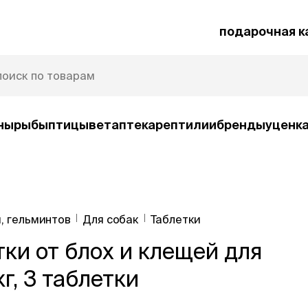
подарочная к
ны
рыбы
птицы
ветаптека
рептилии
бренды
уценк
рочная карта
Защита от паразитов
, гельминтов
Для собак
Таблетки
и
ки от блох и клещей для
умные товары
ср
ко
Автокормушки
кг, 3 таблетки
Ша
орм
Игрушки
Ко
и
интерактивные