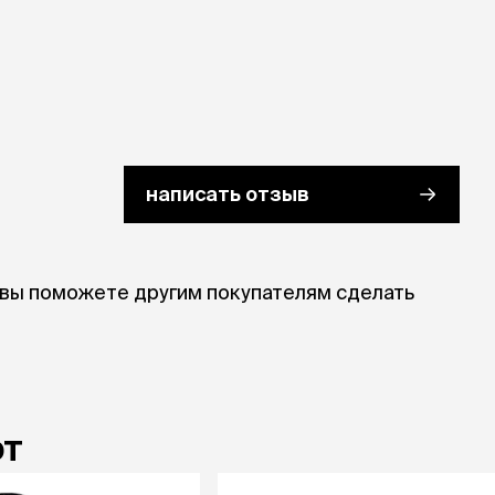
ры
Сре
расчёсок-триммеров
пя
Пилки
 майки
За
Фиксирующие
галстуки
для
переноски
Ножи и насадки
остюмы
Мебель для груминга
ме
и
Ме
ы
написать отзыв
 вы поможете другим покупателям сделать
ют