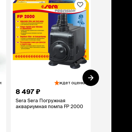
и
ждет оценки
8 497 ₽
2 249 ₽
Sera Sera Погружная
Laguna Помп
аквариумная помпа FP 2000
многофункцио
1700л/ч, 110