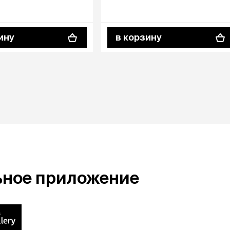
ину
в корзину
ьное приложение