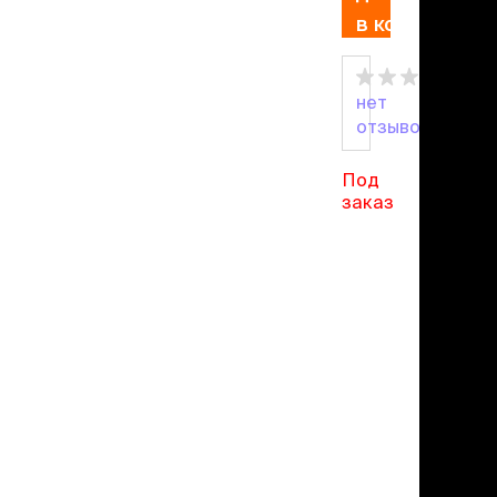
льзамы
в корзину
ие, без смывания
перхоти и зуда
я длинношерстных
я короткошерстных
нет
я лысых
отзывов
хлоргексидином
я белых кошек
Под
поаллергенный
заказ
еи и пудры
ажные салфетки
д за глазами
д за ушами
рфюм
ная паста
ррекция
ведения и
едства от запаха
пугиватели