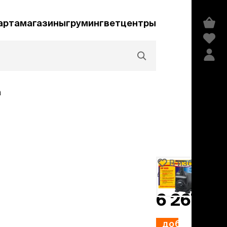
арта
магазины
груминг
ветцентры
а
Акции и скидки
В избранное
Артикул
102859
едства гигиены и
сметика
6 267 ₽
мпуни
ндиционеры и
добавить