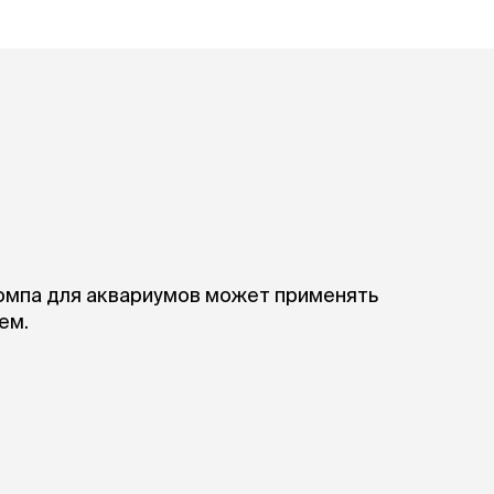
При
а
На пружинке
Др
ения
Трек
Сре
Лизунец
пя
 зубов
леные,
сумки, переноски и
ам
путешествия
мства
Ко
Сумки
Шл
Переноски
Ош
Рюкзаки
уалеты
Ав
Сумки фиксаторы
домик
На
Миски дорожные
м
Ад
помпа для аквариумов может применять
По
ем.
миски, кормушки,
поилки
 кошачьего
кл
Миски
дв
Двойные
Во
Одинарные
Кл
Дорожные
подгузники
Пан
Коврики под миску