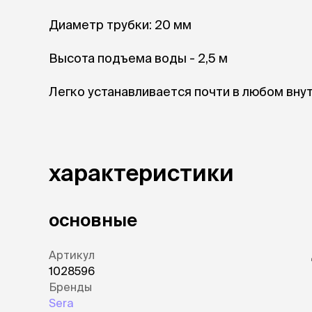
Диаметр трубки: 20 мм
лежаки и
Мягкие до
Лежанки
Высота подъема воды - 2,5 м
Тоннели
Подстилки,
Легко устанавливается почти в любом вну
подушки
Пледы
когтеточк
характеристики
игровые 
Дома-когте
игровые ко
Столбики
основные
Коврики
Из гофрок
Артикул
Доски
1028596
Бренды
Sera
одежда и