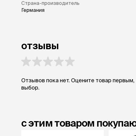
аксессуа
Страна-производитель
Свитеры
Германия
Футболки и
Бантики и 
Платья
Смешные к
Украшения 
отзывы
аксессуар
Отзывов пока нет. Оцените товар первым,
выбор.
с этим товаром покупа