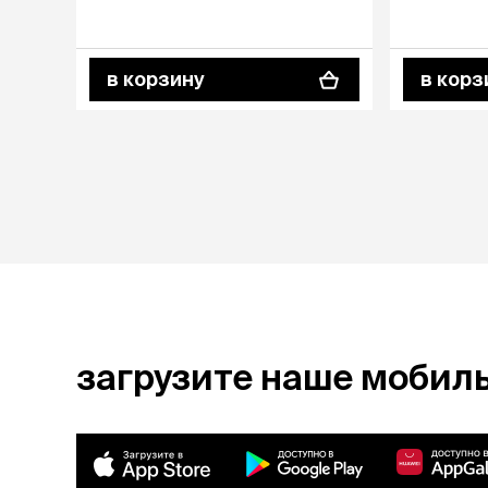
в корзину
в корз
загрузите наше мобил