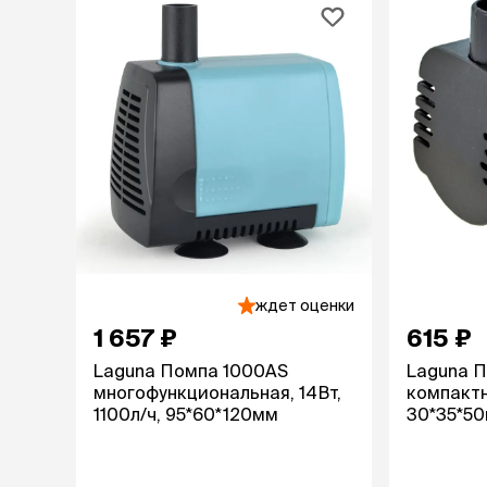
ждет оценки
1 657 ₽
615 ₽
Laguna Помпа 1000AS
Laguna П
многофункциональная, 14Вт,
компактн
1100л/ч, 95*60*120мм
30*35*5