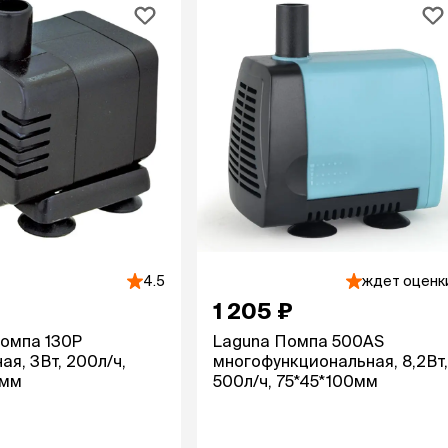
4.5
ждет оценк
1 205 ₽
омпа 130P
Laguna Помпа 500AS
ая, 3Вт, 200л/ч,
многофункциональная, 8,2Вт,
0мм
500л/ч, 75*45*100мм