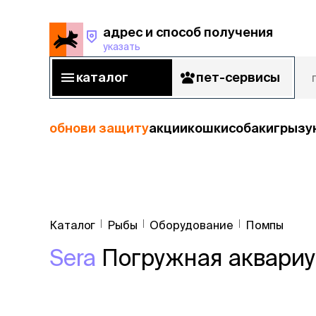
адрес и способ получения
указать
адрес и способ получения
указать
каталог
пет-сервисы
каталог
пет-сервисы
обнови защиту
акции
кошки
собаки
грызу
кошки
Пода
собаки
Каталог
Рыбы
Оборудование
Помпы
кошк
грызуны
Sera
Погружная аквариу
корм
рыбы
Сухой корм
Влажный к
птицы
Лечебный 