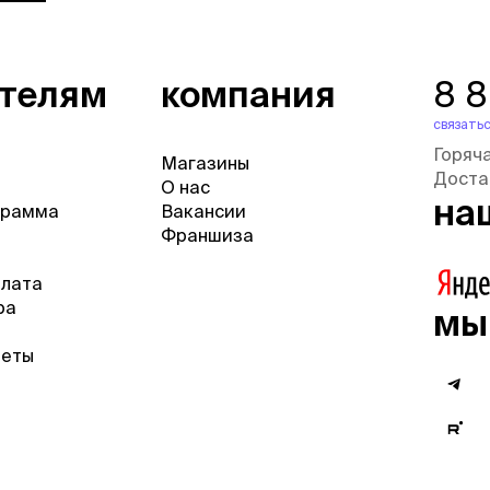
ателям
компания
8 
связатьс
Горяч
Магазины
Доста
О нас
на
грамма
Вакансии
Франшиза
плата
ра
мы
веты