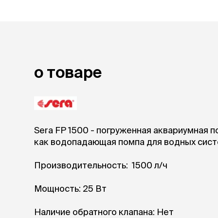
лакомств
Для вывед
шерсти
Для чистки
Мясные, вя
печеные
о товаре
Сухие лако
лотки и т
Закрытый, 
С бортико
Sera FP 1500 - погруженная аквариумная 
С сеткой
как водопадающая помпа для водных сист
Без сетки
Коврики
Пакеты для
Производительность: 1500 л/ч
туалета
Совки
Мощность: 25 Вт
Угловые
Пеленки и 
Наличие обратного клапана: Нет