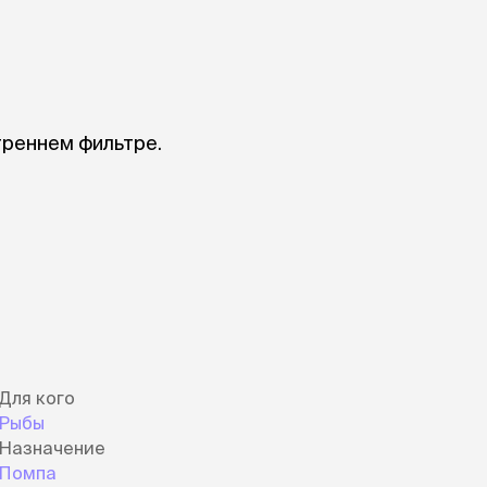
Дв
Миски на подставке
Автопоилки и
 домики
автокормушки
мики
то
Фильтры для
Кор
автопоилок
Ла
Для хранения корма
 матрасы,
На
треннем фильтре.
Набор для кормления
Туа
со
Тов
груминг
Мис
Расчески
и и
ко
Пуходерки
комплексы
Сум
Ножницы
точки и
кл
Расчёска-триммер
мплексы
Иг
Когтерезы
Шл
Колтунорезы
по
Средства для
артона
Для кого
Ко
тримминга
Рыбы
До
Накладные колпачки
Назначение
Ко
Машинки для стрижки
Ко
Помпа
Сменные гребенки для