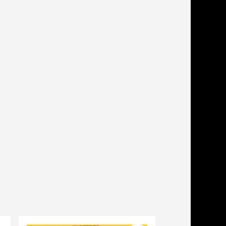
дства от запаха и
тен
щита от паразитов
 котят
рч
рч