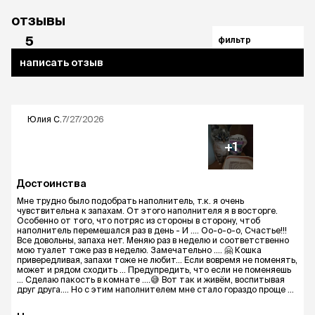
отзывы
5
фильтр
написать отзыв
Юлия
С.
7/27/2026
+1
Достоинства
Мне трудно было подобрать наполнитель, т.к. я очень
чувствительна к запахам. От этого наполнителя я в восторге.
Особенно от того, что потряс из стороны в сторону, чтоб
наполнитель перемешался раз в день - И .... Оо-о-о-о, Счастье!!!
Все довольны, запаха нет. Меняю раз в неделю и соответственно
мою туалет тоже раз в неделю. Замечательно .... 🤗 Кошка
привередливая, запахи тоже не любит... Если вовремя не поменять,
может и рядом сходить ... Предупредить, что если не поменяешь
... Сделаю пакость в комнате ....😅 Вот так и живём, воспитывая
друг друга.... Но с этим наполнителем мне стало гораздо проще ...