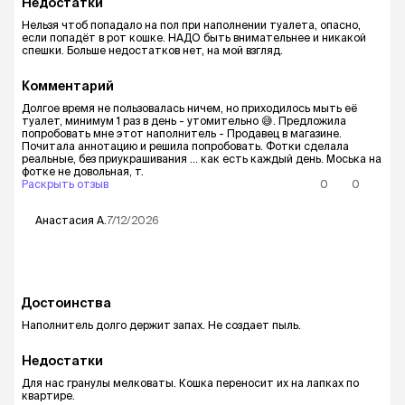
Недостатки
Нельзя чтоб попадало на пол при наполнении туалета, опасно,
если попадёт в рот кошке. НАДО быть внимательнее и никакой
спешки. Больше недостатков нет, на мой взгляд.
Комментарий
Долгое время не пользовалась ничем, но приходилось мыть её
туалет, минимум 1 раз в день - утомительно 😅. Предложила
попробовать мне этот наполнитель - Продавец в магазине.
Почитала аннотацию и решила попробовать. Фотки сделала
реальные, без приукрашивания ... как есть каждый день. Моська на
фотке не довольная, т.
Раскрыть отзыв
0
0
Анастасия
А.
7/12/2026
Достоинства
Наполнитель долго держит запах. Не создает пыль.
Недостатки
Для нас гранулы мелковаты. Кошка переносит их на лапках по
квартире.