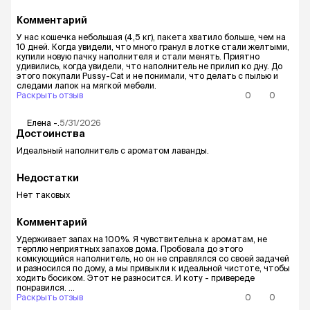
Комментарий
У нас кошечка небольшая (4,5 кг), пакета хватило больше, чем на
10 дней. Когда увидели, что много гранул в лотке стали желтыми,
купили новую пачку наполнителя и стали менять. Приятно
удивились, когда увидели, что наполнитель не прилип ко дну. До
этого покупали Pussy-Cat и не понимали, что делать с пылью и
следами лапок на мягкой мебели.
Раскрыть отзыв
0
0
Елена
-.
5/31/2026
Достоинства
Идеальный наполнитель с ароматом лаванды.
Недостатки
Нет таковых
Комментарий
Удерживает запах на 100%. Я чувствительна к ароматам, не
терплю неприятных запахов дома. Пробовала до этого
комкующийся наполнитель, но он не справлялся со своей задачей
и разносился по дому, а мы привыкли к идеальной чистоте, чтобы
ходить босиком. Этот не разносится. И коту - привереде
понравился. ...
Раскрыть отзыв
0
0