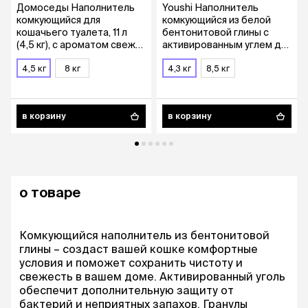
Домоседы Наполнитель
Youshi Наполнитель
комкующийся для
комкующийся из белой
кошачьего туалета, 11 л
бентонитовой глины с
(4,5 кг), с ароматом свежих
активированным углем для
трав
кошачьего туалета, 5 л
4,5 кг
8 кг
(4,25 кг)
4,3 кг
8,5 кг
в корзину
в корзину
о товаре
Комкующийся наполнитель из бентонитовой
глины – создаст вашей кошке комфортные
условия и поможет сохранить чистоту и
свежесть в вашем доме. Активированный уголь
обеспечит дополнительную защиту от
бактерий и неприятных запахов. Гранулы