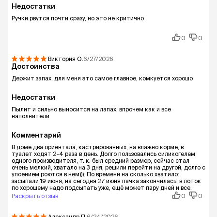
Недостатки
Ручки рвутся почти сразу, но это не критично
0
0
Виктория
О.
6/27/2026
Достоинства
Держит запах, для меня это самое главное, комкуется хорошо
Недостатки
Пылит и сильно выносится на лапах, впрочем как и все
наполнители
Комментарий
В доме два ориентала, кастрированных, на влажно корме, в
туалет ходят 2-4 раза в день. Долго пользовались силикогелем
одного производителя, т. к. был средний размер, сейчас стал
очень мелкий, хватало на 3 дня, решили перейти на другой, долго с
упоением роются в нем))). По времени на сколько хватило:
засыпали 19 июня, на сегодня 27 июня пачка закончилась, в лоток
по хорошему надо подсыпать уже, ещё может пару дней и все.
Раскрыть отзыв
0
0
Александр
П.
6/24/2026