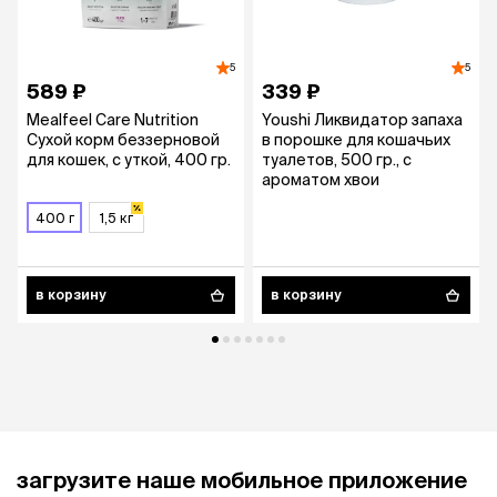
5
5
589 ₽
339 ₽
Mealfeel Care Nutrition
Youshi Ликвидатор запаха
Сухой корм беззерновой
в порошке для кошачьих
для кошек, с уткой, 400 гр.
туалетов, 500 гр., c
ароматом хвои
400 г
1,5 кг
в корзину
в корзину
загрузите наше мобильное приложение