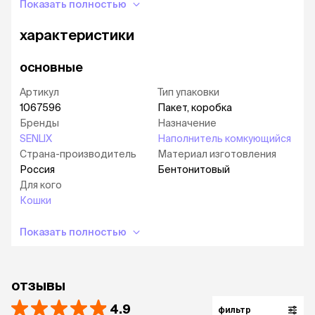
Показать полностью
Обладает высокими абсорбирующими
свойствами
характеристики
основные
Артикул
Тип упаковки
1067596
Пакет, коробка
Бренды
Назначение
SENLIX
Наполнитель комкующийся
Страна-производитель
Материал изготовления
Россия
Бентонитовый
Для кого
Кошки
Показать полностью
отзывы
4.9
фильтр