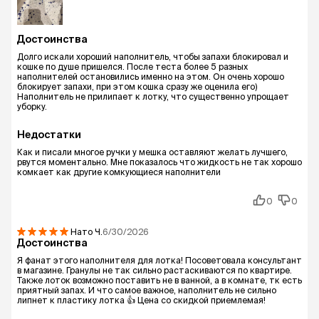
Достоинства
Долго искали хороший наполнитель, чтобы запахи блокировал и
кошке по душе пришелся. После теста более 5 разных
наполнителей остановились именно на этом. Он очень хорошо
блокирует запахи, при этом кошка сразу же оценила его)
Наполнитель не прилипает к лотку, что существенно упрощает
уборку.
Недостатки
Как и писали многое ручки у мешка оставляют желать лучшего,
рвутся моментально. Мне показалось что жидкость не так хорошо
комкает как другие комкующиеся наполнители
0
0
Нато
Ч.
6/30/2026
Достоинства
Я фанат этого наполнителя для лотка! Посоветовала консультант
в магазине. Гранулы не так сильно растаскиваются по квартире.
Также лоток возможно поставить не в ванной, а в комнате, тк есть
приятный запах. И что самое важное, наполнитель не сильно
липнет к пластику лотка 👍 Цена со скидкой приемлемая!