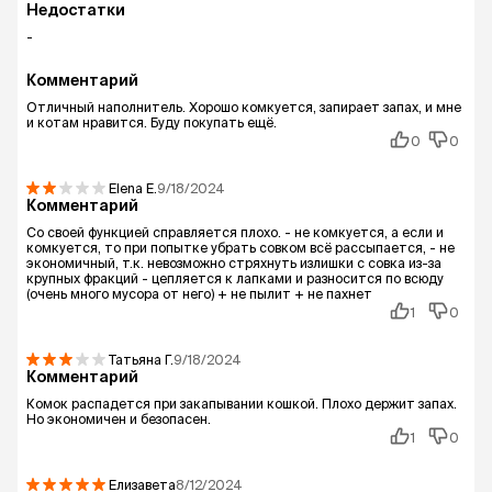
Недостатки
-
Комментарий
Отличный наполнитель. Хорошо комкуется, запирает запах, и мне
и котам нравится. Буду покупать ещё.
0
0
Elena
E.
9/18/2024
Комментарий
Со своей функцией справляется плохо. - не комкуется, а если и
комкуется, то при попытке убрать совком всё рассыпается, - не
экономичный, т.к. невозможно стряхнуть излишки с совка из-за
крупных фракций - цепляется к лапками и разносится по всюду
(очень много мусора от него) + не пылит + не пахнет
1
0
Татьяна
Г.
9/18/2024
Комментарий
Комок распадется при закапывании кошкой. Плохо держит запах.
Но экономичен и безопасен.
1
0
Елизавета
8/12/2024