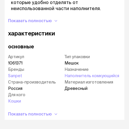
которые удобно отделять от
неиспользованной части наполнителя.
Экономный расход, до 8 ми недель
Показать полностью
использования
Без добавления химикатов, что делает его
характеристики
безопасным даже для самых маленьких.
основные
Способ применения:
Артикул
Тип упаковки
Заполните наполнителем чистый лоток
1061371
Мешок
слоем 4 см.
Бренды
Назначение
Регулярно удаляйте из лотка
Sanpet
Наполнитель комкующийся
образовавшиеся комочки наполнителя и
Страна-производитель
Материал изготовления
твердые отходы при помощи совка.
Россия
Древесный
Утилизируйте комочки наполнителя в
Для кого
канализацию (не больше размера
Кошки
теннисного мяча за один раз).
Показать полностью
Досыпьте слой наполнителя до высоты 4 см.
Условия хранения:
xранить при температуре