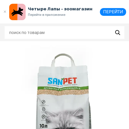
Выберите
адрес и способ получения
Четыре Лапы - зоомагазин
ПЕРЕЙТИ
Перейти в приложение