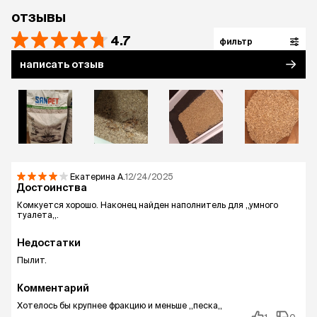
от 20°С до 40°С и относительной влажности
отзывы
воздуха 30-80%, беречь от прямого попадания
влаги, держать вдали от огня.
4.7
фильтр
написать отзыв
Екатерина
А.
12/24/2025
Достоинства
Комкуется хорошо. Наконец найден наполнитель для ,,умного
туалета,,.
Недостатки
Пылит.
Комментарий
Хотелось бы крупнее фракцию и меньше ,,песка,,