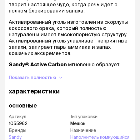
творит настоящее чудо, когда речь идет о
полном блокировании запаха.
Активированный уголь изготовлен из скорлупы
кокосового ореха, который полностью
натурален и имеет высокопористую структуру.
Активированный уголь улавливает неприятные
запахи, запирает пары аммиака и запах
кошачьих экскрементов.
Sandy® Active Carbon
мгновенно образует
экстра
прочные комки и имеет
высокую
абсорбирующую способность
.
Показать полностью
Гипоаллергенный.
Обеспылен на 99,9% и не
характеристики
содержит химических добавок. Без
ароматизатора.
основные
Идеально подходит для кошек, котов, пожилых
Артикул
Тип упаковки
кошек, а также для использования
1055962
Мешок
несколькими кошками.
Бренды
Назначение
Преимущества:
Sandy
Наполнитель комкующийся