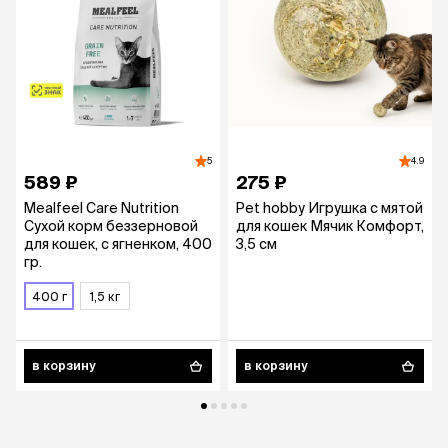
5
4.9
589 ₽
275 ₽
Mealfeel Care Nutrition
Pet hobby Игрушка с мятой
Сухой корм беззерновой
для кошек Мячик Комфорт,
для кошек, с ягненком, 400
3,5 см
гр.
400 г
1,5 кг
в корзину
в корзину