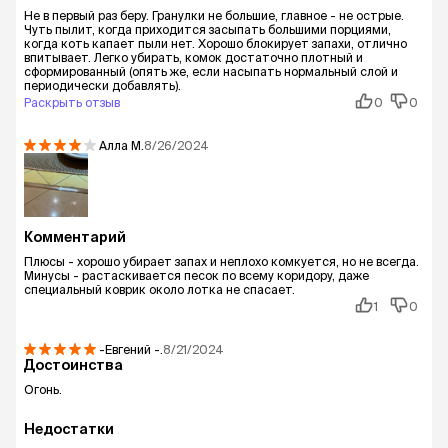
Не в первый раз беру. Гранулки не большие, главное - не острые.
Чуть пылит, когда приходится засыпать большими порциями,
когда коть капает пыли нет. Хорошо блокирует запахи, отлично
впитывает. Легко убирать, комок достаточно плотный и
сформированный (опять же, если насыпать нормальный слой и
периодически добавлять).
Раскрыть отзыв
0
0
Алла
М.
8/26/2024
Комментарий
Плюсы - хорошо убирает запах и неплохо комкуется, но не всегда.
Минусы - растаскивается песок по всему коридору, даже
специальный коврик около лотка не спасает.
1
0
-Евгений
-.
8/21/2024
Достоинства
Огонь.
Недостатки