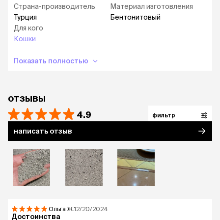
Страна-производитель
Материал изготовления
высокая абсорбирующая способность
Турция
Бентонитовый
естественным образом блокирует неприятные
Для кого
запахи
Кошки
мгновенно образует экстрапрочные комки
Показать полностью
гипоаллергенный
обеспылен на 99,9%
экономичное использование
отзывы
4.9
фильтр
написать отзыв
Ольга
Ж.
12/20/2024
Достоинства