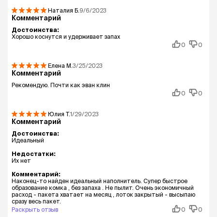
Наталия
Б.
9/6/2023
Комментарий
Достоинства:
Хорошо коснутся и удерживает запах
0
0
Елена
М.
3/25/2023
Комментарий
Рекомендую. Почти как эван клин
0
0
Юлия
Т.
1/29/2023
Комментарий
Достоинства:
Идеальный
Недостатки:
Их нет
Комментарий:
Наконец-то найден идеальный наполнитель. Супер быстрое
образование комка , без запаха . Не пылит. Очень экономичный
расход - пакета хватает на месяц , лоток закрытый - высыпаю
сразу весь пакет.
Раскрыть отзыв
0
0