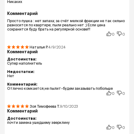
Никаких
Комментарий
Просто пушка : нет запаха; за счёт мелкой фракции не так сильно
разносится по квартире; пыли реально нет ;) Если цена
сохранится буду брать на регулярной основе!!!
0
0
Наталья
Р.
4/9/2024
Комментарий
Достоинства:
Супер наполнитель
Недостатки:
Нет
Комментарий:
Отлично комкается,не пылит-будем заказывать побольше
0
0
Зоя Тимофеева
Т.
9/10/2023
Комментарий
Достоинства:
почти замена ушедшему эверклину
0
0