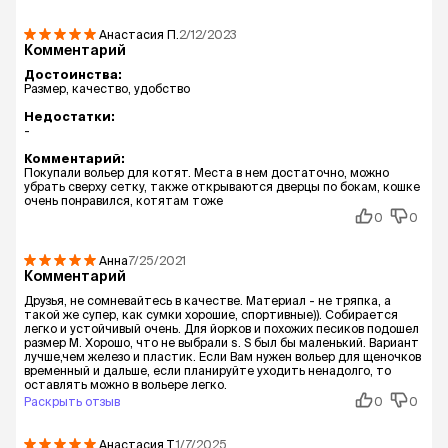
Анастасия
П.
2/12/2023
Комментарий
Достоинства:
Размер, качество, удобство
Недостатки:
-
Комментарий:
Покупали вольер для котят. Места в нем достаточно, можно
убрать сверху сетку, также открываются дверцы по бокам, кошке
очень понравился, котятам тоже
0
0
Анна
7/25/2021
Комментарий
Друзья, не сомневайтесь в качестве. Материал - не тряпка, а
такой же супер, как сумки хорошие, спортивные)). Собирается
легко и устойчивый очень. Для йорков и похожих песиков подошел
размер M. Хорошо, что не выбрали s. S был бы маленький. Вариант
лучше,чем железо и пластик. Если Вам нужен вольер для щеночков
временный и дальше, если планируйте уходить ненадолго, то
оставлять можно в вольере легко.
Раскрыть отзыв
0
0
Анастасия
Т.
1/7/2025