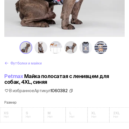
Футболки и майки
Petmax
Майка полосатая с ленивцем для
собак, 4XL, синяя
В избранное
Артикул
1060382
Размер
XS
S
M
L
XL
2XL
Нет
Нет
Нет
Нет
Нет
Нет