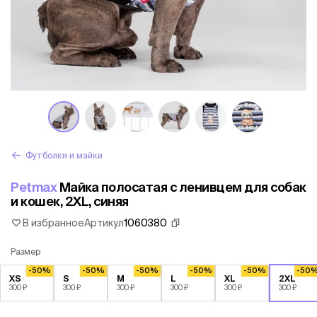
Футболки и майки
Petmax
Майка полосатая с ленивцем для собак
и кошек, 2XL, синяя
В избранное
Артикул
1060380
Размер
-50%
-50%
-50%
-50%
-50%
-50
XS
S
M
L
XL
2XL
300 ₽
300 ₽
300 ₽
300 ₽
300 ₽
300 ₽