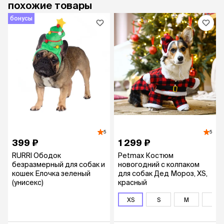
похожие товары
бонусы
5
5
399 ₽
1 299 ₽
RURRI Ободок
Petmax Костюм
безразмерный для собак и
новогодний с колпаком
кошек Елочка зеленый
для собак Дед Мороз, XS,
(унисекс)
красный
XS
S
M
L