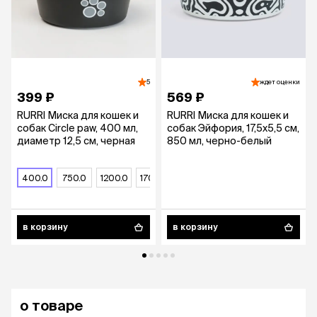
5
ждет оценки
399 ₽
569 ₽
RURRI Миска для кошек и
RURRI Миска для кошек и
собак Circle paw, 400 мл,
собак Эйфория, 17,5х5,5 см,
диаметр 12,5 см, черная
850 мл, черно-белый
400.0
750.0
1200.0
1700.0
в корзину
в корзину
о товаре