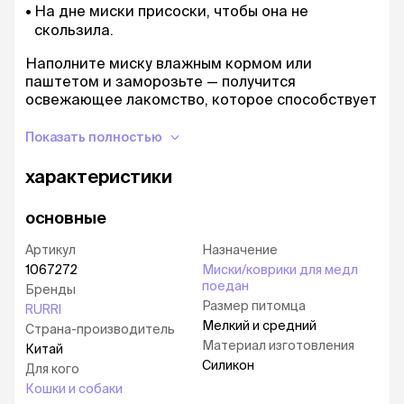
На дне миски присоски, чтобы она не
скользила.
Наполните миску влажным кормом или
паштетом и заморозьте — получится
освежающее лакомство, которое способствует
медленному кормлению.
Показать полностью
характеристики
основные
Артикул
Назначение
1067272
Миски/коврики для медл
поедан
Бренды
Размер питомца
RURRI
Мелкий и средний
Страна-производитель
Материал изготовления
Китай
Силикон
Для кого
Кошки и собаки