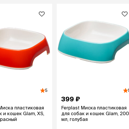
Дв
Миски на подставке
Автопоилки и
 домики
автокормушки
мики
то
Фильтры для
Кор
автопоилок
Ла
Для хранения корма
 матрасы,
На
Набор для кормления
Туа
со
Тов
груминг
Мис
Расчески
и и
ко
Пуходерки
комплексы
Сум
Ножницы
точки и
кл
Расчёска-триммер
мплексы
Иг
Когтерезы
5
Шл
Колтунорезы
399 ₽
по
Средства для
артона
Ко
 Миска пластиковая
Ferplast Миска пластиковая
тримминга
До
к и кошек Glam, XS,
для собак и кошек Glam, 200
Накладные колпачки
Ко
красный
мл, голубая
Машинки для стрижки
Ко
Сменные гребенки для