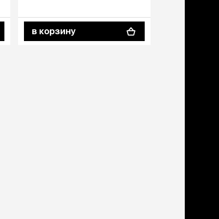
мл
дства от запаха и
тен
щита от паразитов
в корзину
в корзину
 котят
рч
рч