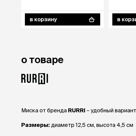
аксессуа
Свитеры
Футболки и
в корзину
в корз
Бантики и 
Платья
Смешные к
Украшения 
аксессуар
о товаре
Миска от бренда
RURRI
– удобный вариант
Размеры:
диаметр 12,5 см, высота 4,5 см