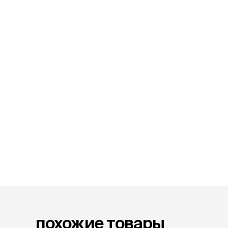
лакомств
Для вывед
шерсти
Для чистки
Мясные, вя
печеные
Сухие лако
лотки и т
Закрытый, 
С бортико
С сеткой
Без сетки
Коврики
Пакеты для
туалета
Совки
Угловые
Пеленки и 
похожие товары