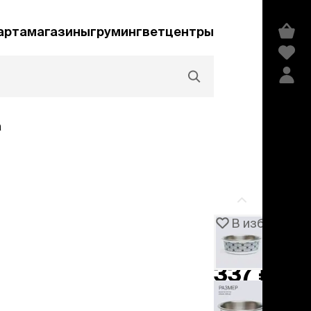
арта
магазины
груминг
ветцентры
а
Акции и скидки
В избранное
Артикул
106792
едства гигиены и
сметика
337 ₽
мпуни
ндиционеры и
добавить