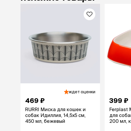
лежаки и
Мягкие до
Лежанки
Тоннели
Подстилки,
подушки
Пледы
когтеточк
игровые 
Дома-когте
игровые ко
Столбики
ждет оценки
Коврики
469 ₽
399 ₽
Из гофрок
RURRI Миска для кошек и
Ferplast
Доски
собак Идиллия, 14,5х5 см,
для соба
450 мл, бежевый
200 мл, 
одежда и