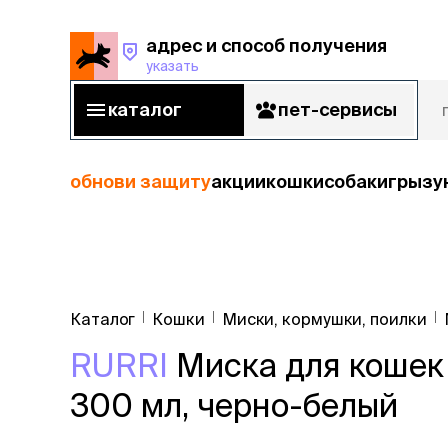
адрес и способ получения
указать
адрес и способ получения
указать
каталог
пет-сервисы
каталог
пет-сервисы
обнови защиту
акции
кошки
собаки
грызу
кошки
Пода
собаки
Каталог
Кошки
Миски, кормушки, поилки
кошк
грызуны
RURRI
Миска для кошек и
корм
рыбы
Сухой корм
300 мл, черно-белый
Влажный к
птицы
Лечебный 