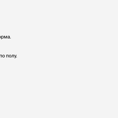
орма.
о полу.