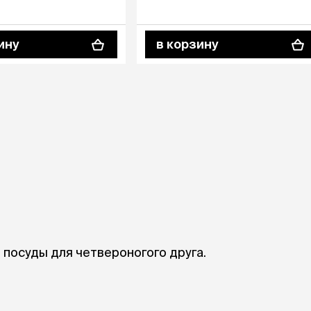
ры
Сре
расчёсок-триммеров
пя
Пилки
 майки
За
Фиксирующие
ину
в корзину
галстуки
для
переноски
Ножи и насадки
остюмы
Мебель для груминга
ме
и
Ме
ы
 посуды для четвероногого друга.