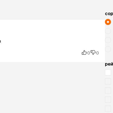
cо
я
0
0
рей