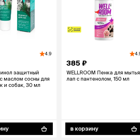
4.9
4.
385 ₽
динол защитный
WELLROOM Пенка для мытья
с маслом сосны для
лап с пантенолом, 150 мл
к и собак, 30 мл
ину
в корзину