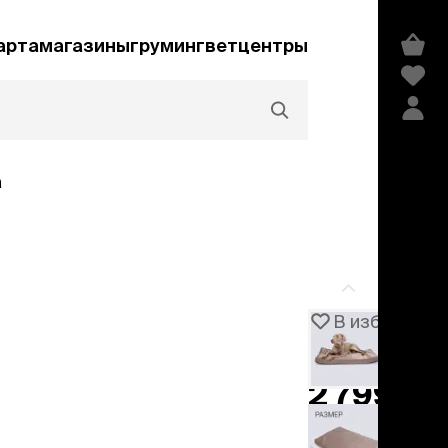
арта
магазины
груминг
ветцентры
а
Акции и скидки
В избранное
Артикул
106518
едства гигиены и
сметика
2 799 ₽
мпуни
ндиционеры и
добавить