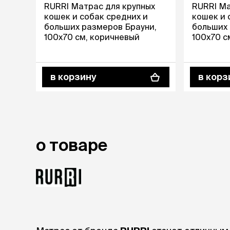
RURRI Матрас для крупных
RURRI Ма
кошек и собак средних и
кошек и 
лежаки и
больших размеров Брауни,
больших
Мягкие до
100х70 см, коричневый
100х70 с
Лежанки
Тоннели
Подстилки,
подушки
в корзину
в корз
Пледы
когтеточк
игровые 
Дома-когте
о товаре
игровые ко
Столбики
Коврики
Из гофрок
Доски
одежда и