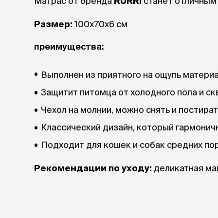
Матрас от бренда
RURRI
станет отличным 
аксессуа
Свитеры
Размер:
100х70х6 см
Футболки и
Бантики и 
преимущества:
Платья
Смешные к
Украшения 
Выполнен из приятного на ощупь материа
аксессуар
Защитит питомца от холодного пола и ск
Чехол на молнии, можно снять и постират
Классический дизайн, который гармонич
Подходит для кошек и собак средних пор
Рекомендации по уходу:
деликатная ма