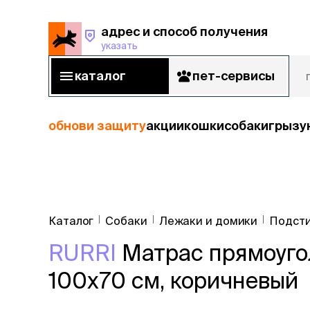
адрес и способ получения
указать
адрес и способ получения
указать
каталог
пет-сервисы
каталог
пет-сервисы
обнови защиту
акции
кошки
собаки
грызу
кошки
Пода
собаки
Каталог
Собаки
Лежаки и домики
Подсти
кошк
грызуны
RURRI
Матрас прямоугол
корм
рыбы
Сухой корм
100х70 см, коричневый
Влажный к
птицы
Лечебный 