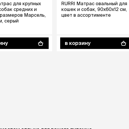
Дв
Миски на подставке
трас для крупных
RURRI Матрас овальный для
Автопоилки и
собак средних и
кошек и собак, 90х60х12 см,
 домики
автокормушки
 размеров Марсель,
цвет в ассортименте
мики
то
м, серый
Фильтры для
Кор
автопоилок
Ла
Для хранения корма
 матрасы,
На
Набор для кормления
ину
в корзину
Туа
со
Тов
груминг
Мис
Расчески
и и
ко
Пуходерки
комплексы
Сум
Ножницы
точки и
кл
Расчёска-триммер
мплексы
Иг
Когтерезы
Шл
Колтунорезы
по
Средства для
артона
Ко
тримминга
До
Накладные колпачки
Ко
Машинки для стрижки
Ко
Сменные гребенки для