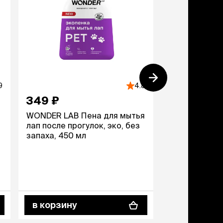
9
4.8
349 ₽
495 ₽
WONDER LAB Пена для мытья
Trixie Подст
лап после прогулок, эко, без
для кошек, 2
запаха, 450 мл
в корзину
в корзину