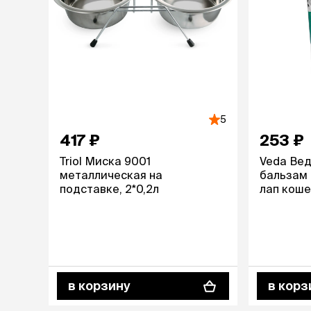
5
417 ₽
253 ₽
Triol Миска 9001
Veda Ве
металлическая на
бальзам 
подставке, 2*0,2л
лап коше
в корзину
в корз