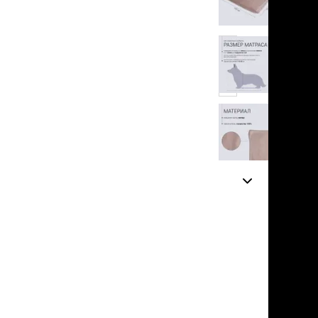
льзамы
в корзину
ие, без смывания
перхоти и зуда
я длинношерстных
я короткошерстных
нет
я лысых
отзывов
хлоргексидином
я белых кошек
поаллергенный
еи и пудры
ажные салфетки
д за глазами
д за ушами
рфюм
ная паста
ррекция
ведения и
едства от запаха
пугиватели