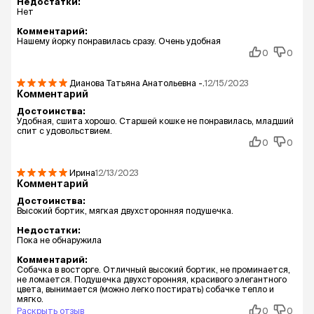
Недостатки:
Нет
Комментарий:
Нашему йорку понравилась сразу. Очень удобная
0
0
Дианова Татьяна Анатольевна
-.
12/15/2023
Комментарий
Достоинства:
Удобная, сшита хорошо. Старшей кошке не понравилась, младший
спит с удовольствием.
0
0
Ирина
12/13/2023
Комментарий
Достоинства:
Высокий бортик, мягкая двухсторонняя подушечка.
Недостатки:
Пока не обнаружила
Комментарий:
Собачка в восторге. Отличный высокий бортик, не проминается,
не ломается. Подушечка двухсторонняя, красивого элегантного
цвета, вынимается (можно легко постирать) собачке тепло и
мягко.
Раскрыть отзыв
0
0