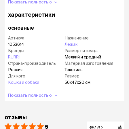
Показать полностью
холлофайбер. Материал устойчив к плесени,
жаре и влаге, не впитывает запахи, не
характеристики
вызывает аллергию. В нем не заводятся
пылевые клещи, блохи и жучки. Безопасен для
основные
человека и животного.
В комплекте идет мягкая подушка, которую
Артикул
Назначение
можно достать. Подушка имеет две стороны:
1053614
Лежак
одна сторона более теплая, вторая более
Бренды
Размер питомца
прохладная.
RURRI
Мелкий и средний
Мягкие и удобные боковые стенки.
Страна-производитель
Материал изготовления
Россия
Текстиль
Подойдет кошкам и собакам мелких и
Для кого
Размер
средних пород.
Кошки и собаки
56х47х20 см
Размер:
56х47х20 см.
Показать полностью
Рекомендации по уходу:
стирка при
температуре 30 градусов в деликатном
режиме.
отзывы
5
фильтр