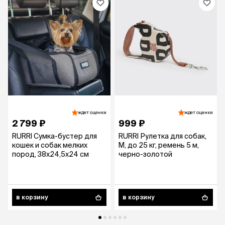
ждет оценки
ждет оценки
2 799 ₽
999 ₽
RURRI Сумка-бустер для
RURRI Рулетка для собак,
кошек и собак мелких
M, до 25 кг, ремень 5 м,
пород, 38х24,5х24 см
черно-золотой
в корзину
в корзину