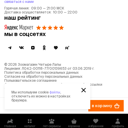
связаться с нами
Горячая линия: 09:00 — 21:00 МСК
Доставка осуществляется: 10:00 — 22:00
наш рейтинг
мы в соцсетях
©
2026
Зоомагазин Четыре Лапы
Лицензия: Л042-00118-77/00139653 от 03.06.2019 г.
Политика обработки персональных данных
Согласие на обработку персональных данных
Пользовательское соглашение
Согласие на получение новостной и рекламной рассылки
Описание рекомендательных алгоритмов
Мы используем cookie
файлы
,
отключить их можно в настройках
браузера.
2 199 ₽
в корзину
главная
каталог
пет-сервисы
корзина
избранное
профиль