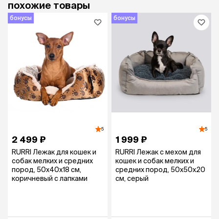
похожие товары
бонусы
бонусы
5
5
2 499 ₽
1 999 ₽
RURRI Лежак для кошек и
RURRI Лежак с мехом для
собак мелких и средних
кошек и собак мелких и
пород, 50х40х18 см,
средних пород, 50х50х20
коричневый с лапками
см, серый