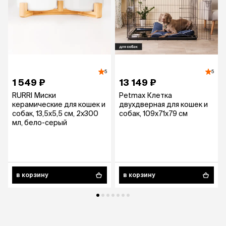
5
5
1 549 ₽
13 149 ₽
RURRI Миски
Petmax Клетка
керамические для кошек и
двухдверная для кошек и
собак, 13,5х5,5 см, 2x300
собак, 109х71х79 см
мл, бело-серый
в корзину
в корзину