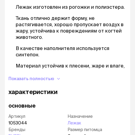
Лежак изготовлен из рогожки и полиэстера.
Ткань отлично держит форму, не
растягивается, хорошо пропускает воздух в
жару, устойчива к повреждениям от когтей
животного.
В качестве наполнителя используется
синтепон.
Материал устойчив к плесени, жаре и влаге,
не впитывает запахи, не вызывает аллергию.
В нем не заводятся пылевые клещи, блохи и
Показать полностью
жучки. Безопасен для человека и животного.
характеристики
Высокий бортик создает ощущение
безопасности и обеспечивает поддержку
основные
головы и шеи.
Артикул
Назначение
Дно лежака не скользит благодаря
1053044
Лежак
специальному покрытию.
Бренды
Размер питомца