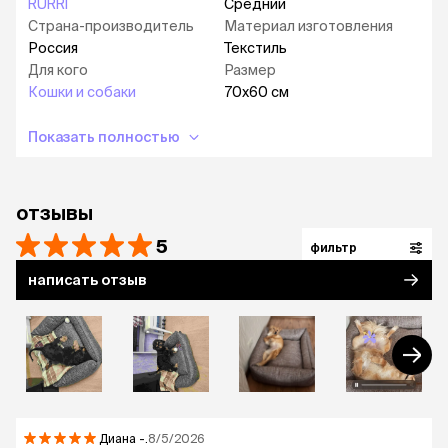
RURRI
Средний
Рекомендуется стирка при температуре
Страна-производитель
Материал изготовления
30°C, в деликатном режиме.
Россия
Текстиль
Подойдет кошкам и собакам средних и
Для кого
Размер
крупных пород.
Кошки и собаки
70х60 см
Показать полностью
отзывы
5
фильтр
написать отзыв
Диана
-.
8/5/2026