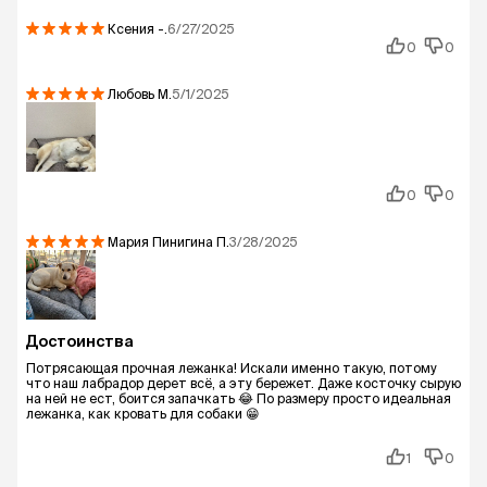
Ксения
-.
6/27/2025
0
0
Любовь
М.
5/1/2025
0
0
Мария Пинигина
П.
3/28/2025
Достоинства
Потрясающая прочная лежанка! Искали именно такую, потому
что наш лабрадор дерет всё, а эту бережет. Даже косточку сырую
на ней не ест, боится запачкать 😂 По размеру просто идеальная
лежанка, как кровать для собаки 😁
1
0