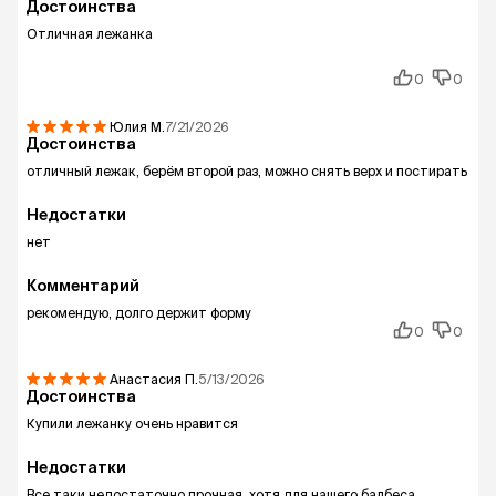
Достоинства
Отличная лежанка
0
0
Юлия
М.
7/21/2026
Достоинства
отличный лежак, берём второй раз, можно снять верх и постирать
Недостатки
нет
Комментарий
рекомендую, долго держит форму
0
0
Анастасия
П.
5/13/2026
Достоинства
Купили лежанку очень нравится
Недостатки
Все таки недостаточно прочная, хотя для нашего балбеса