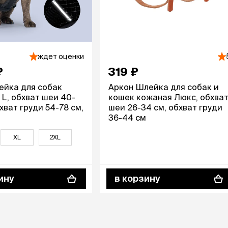
ждет оценки
₽
319 ₽
ейка для собак
Аркон Шлейка для собак и
t, L, обхват шеи 40-
кошек кожаная Люкс, обхва
хват груди 54-78 см,
шеи 26-34 см, обхват груди
36-44 см
XL
2XL
ину
в корзину