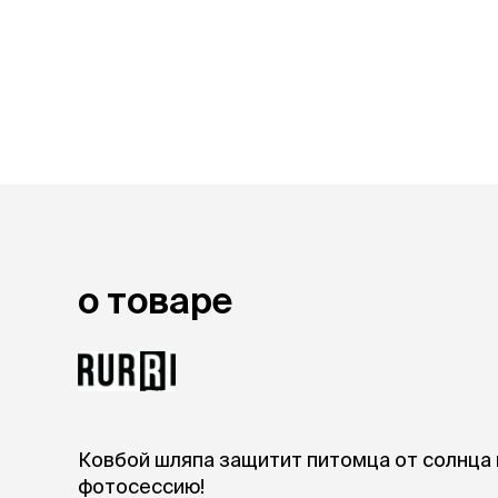
лежаки и
Мягкие до
Лежанки
Тоннели
Подстилки,
подушки
Пледы
когтеточк
игровые 
о товаре
Дома-когте
игровые ко
Столбики
Коврики
Из гофрок
Доски
Ковбой шляпа защитит питомца от солнца
одежда и
фотосессию!