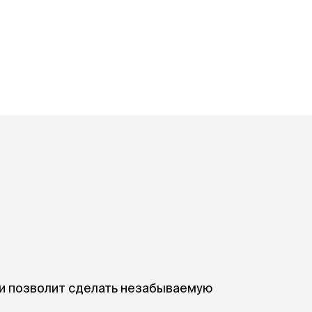
Дв
Миски на подставке
Автопоилки и
 домики
автокормушки
мики
то
Фильтры для
Кор
автопоилок
Ла
Для хранения корма
 матрасы,
На
Набор для кормления
Туа
со
Тов
груминг
Мис
Расчески
и и
ко
Пуходерки
комплексы
Сум
Ножницы
точки и
кл
Расчёска-триммер
мплексы
Иг
Когтерезы
Шл
Колтунорезы
по
Средства для
артона
Ко
тримминга
До
Накладные колпачки
 и позволит сделать незабываемую
Ко
Машинки для стрижки
Ко
Сменные гребенки для