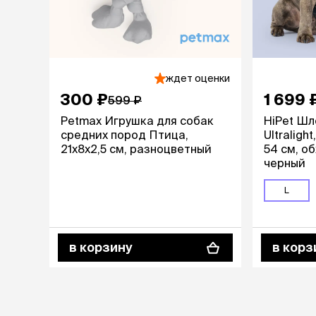
ждет оценки
300 ₽
1 699 
599 ₽
Petmax Игрушка для собак
HiPet Шл
средних пород Птица,
Ultraligh
21х8х2,5 см, разноцветный
54 см, об
черный
L
в корзину
в корз