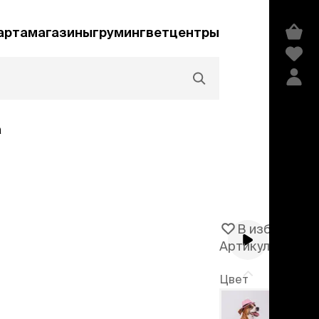
арта
магазины
груминг
ветцентры
а
Акции и скидки
В избранное
Артикул
105616
едства гигиены и
сметика
Цвет
мпуни
Розовый
ндиционеры и
-50%