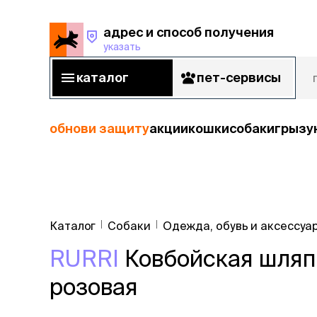
адрес и способ получения
указать
адрес и способ получения
указать
каталог
пет-сервисы
каталог
пет-сервисы
обнови защиту
акции
кошки
собаки
грызу
кошки
Пода
собаки
Каталог
Собаки
Одежда, обувь и аксессуа
кошк
грызуны
RURRI
Ковбойская шляпа
корм
рыбы
Сухой корм
розовая
Влажный к
птицы
Лечебный 