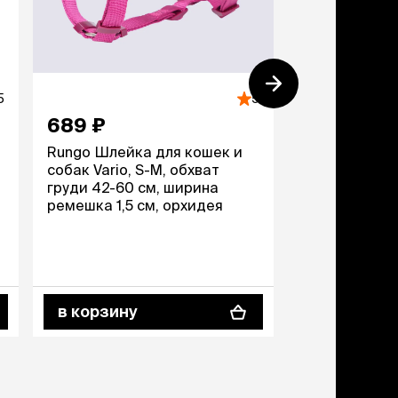
5
5
689 ₽
475 ₽
Rungo Шлейка для кошек и
Награда Лак
т
собак Vario, S-M, обхват
Нарезка из б
груди 42-60 см, ширина
для собак, 60
ремешка 1,5 см, орхидея
в корзину
в корзину