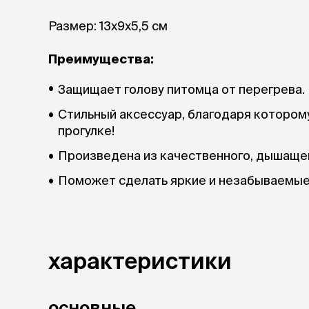
аксессуа
Свитеры
Размер: 13х9х5,5 см
Футболки и
Бантики и 
Преимущества:
Платья
Смешные к
Защищает голову питомца от перегрева.
Украшения 
аксессуар
Стильный аксессуар, благодаря котором
прогулке!
Произведена из качественного, дышащег
Поможет сделать яркие и незабываемые
характеристики
основные