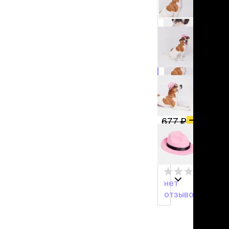
льзамы
ие, без смывания
перхоти и зуда
я длинношерстных
я короткошерстных
-50%
я лысых
хлоргексидином
я белых кошек
поаллергенный
339 ₽
еи и пудры
ажные салфетки
−
50%
677 ₽
д за глазами
добавить
д за ушами
в корзину
рфюм
ная паста
нет
ррекция
отзывов
ведения и
едства от запаха
пугиватели