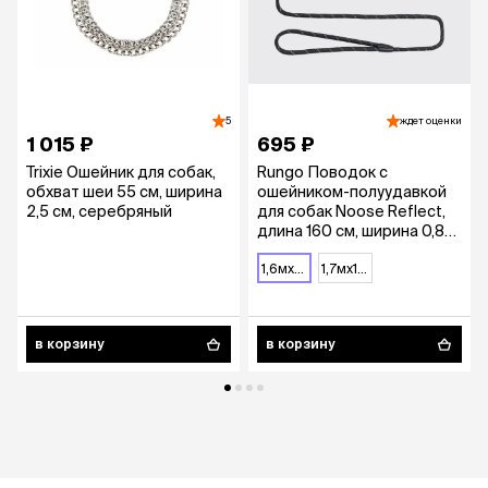
5
ждет оценки
1 015 ₽
695 ₽
Trixie Ошейник для собак,
Rungo Поводок с
обхват шеи 55 см, ширина
ошейником-полуудавкой
2,5 см, серебряный
для собак Noose Reflect,
длина 160 см, ширина 0,8
см, черный
1,6мx8 мм
1,7мx13 мм
в корзину
в корзину