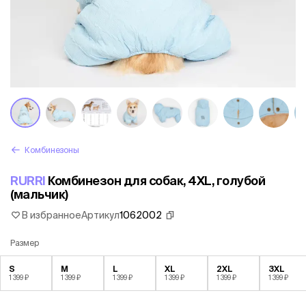
Комбинезоны
RURRI
Комбинезон для собак, 4XL, голубой
(мальчик)
В избранное
Артикул
1062002
Размер
S
M
L
XL
2XL
3XL
1 399 ₽
1 399 ₽
1 399 ₽
1 399 ₽
1 399 ₽
1 399 ₽