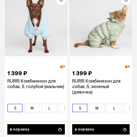
5
5
1 399 ₽
1 399 ₽
RURRI Комбинезон для
RURRI Комбинезон для
собак, S, голубой (мальчик)
собак, S, зеленый
(девочка)
S
M
L
XL
S
2XL
M
3XL
L
4XL
XL
5X
в корзину
в корзину