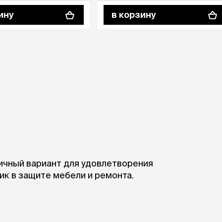
ры
Сре
расчёсок-триммеров
ину
в корзину
пя
Пилки
 майки
За
Фиксирующие
галстуки
для
переноски
Ножи и насадки
остюмы
Мебель для груминга
ме
и
Ме
ы
к в защите мебели и ремонта.