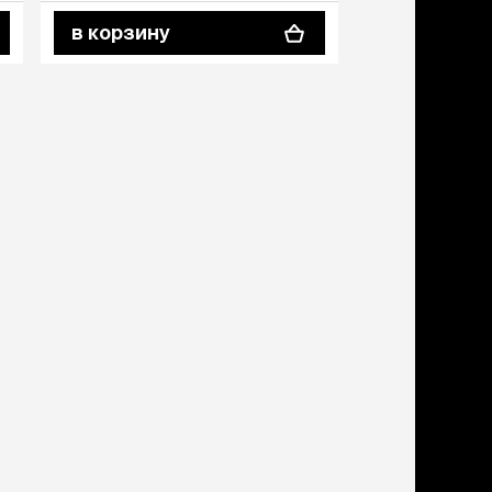
дства от запаха и
в корзину
в корзину
тен
щита от паразитов
 котят
рч
рч