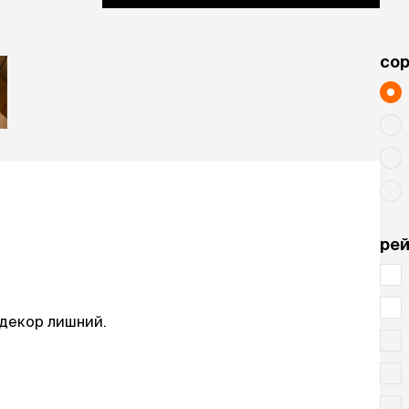
cо
рей
 декор лишний.