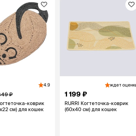
Дв
Миски на подставке
Автопоилки и
 домики
автокормушки
мики
то
Фильтры для
Кор
автопоилок
Ла
Для хранения корма
 матрасы,
На
Набор для кормления
Туа
со
Тов
груминг
Мис
Расчески
и и
ко
Пуходерки
комплексы
Сум
Ножницы
точки и
кл
4.9
ждет оценк
Расчёска-триммер
мплексы
Иг
1 199 ₽
Когтерезы
849 ₽
Шл
Колтунорезы
огтеточка-коврик
RURRI Когтеточка-коврик
по
Средства для
артона
х22 см) для кошек
(60х40 см) для кошек
Ко
тримминга
До
Накладные колпачки
Ко
Машинки для стрижки
Ко
Сменные гребенки для