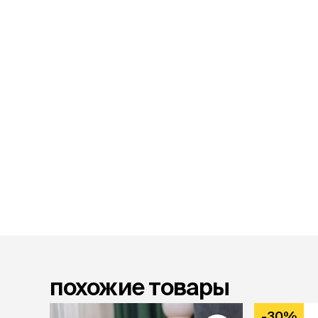
лакомств
Для вывед
шерсти
Для чистки
Мясные, вя
печеные
Сухие лако
лотки и т
Закрытый, 
С бортико
С сеткой
Без сетки
Коврики
Пакеты для
туалета
Совки
похожие товары
Угловые
Пеленки и 
-30%