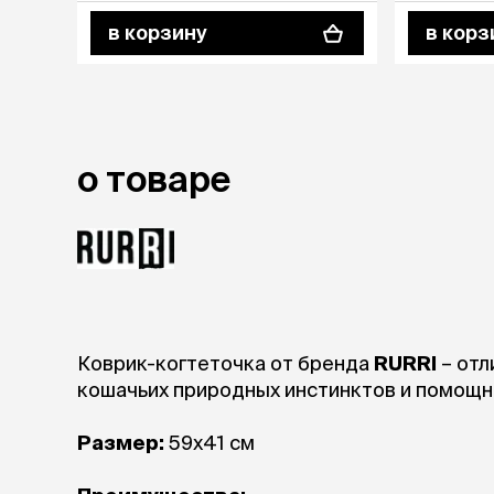
аксессуа
в корзину
в корз
Свитеры
Футболки и
Бантики и 
Платья
Смешные к
Украшения 
о товаре
аксессуар
Коврик-когтеточка от бренда
RURRI
– отличный вариант для удовлетворения
кошачьих природных инстинктов и помощни
Размер:
59х41 см