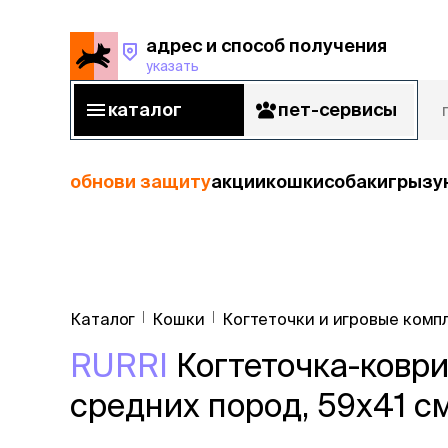
адрес и способ получения
указать
адрес и способ получения
указать
каталог
пет-сервисы
каталог
пет-сервисы
обнови защиту
акции
кошки
собаки
грызу
кошки
Пода
собаки
Каталог
Кошки
Когтеточки и игровые комп
кошк
грызуны
RURRI
Когтеточка-коври
корм
рыбы
Сухой корм
средних пород, 59х41 см
Влажный к
птицы
Лечебный 