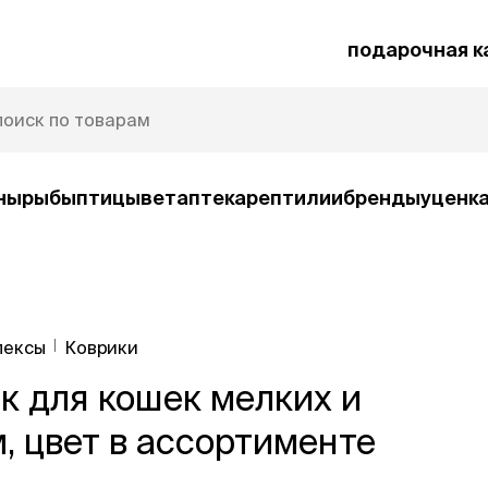
подарочная к
ны
рыбы
птицы
ветаптека
рептилии
бренды
уценк
рочная карта
Защита от паразитов
лексы
Коврики
и
к для кошек мелких и
умные товары
ср
ко
Автокормушки
, цвет в ассортименте
Ша
орм
Игрушки
Ко
и
интерактивные