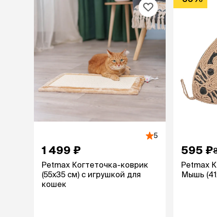
лежаки и
Мягкие до
Лежанки
Тоннели
Подстилки,
подушки
Пледы
когтеточк
игровые 
Дома-когте
5
игровые ко
1 499 ₽
595 ₽
Столбики
Коврики
Petmax Когтеточка-коврик
Petmax К
Из гофрок
(55х35 см) с игрушкой для
Мышь (41
Доски
кошек
одежда и