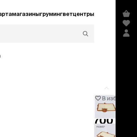
арта
магазины
груминг
ветцентры
а
Акции и скидки
В избранное
Артикул
106781
едства гигиены и
сметика
700 ₽
мпуни
−
30%
999 ₽
ндиционеры и
добавить