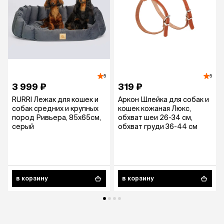
5
5
3 999 ₽
319 ₽
RURRI Лежак для кошек и
Аркон Шлейка для собак и
собак средних и крупных
кошек кожаная Люкс,
пород Ривьера, 85х65см,
обхват шеи 26-34 см,
серый
обхват груди 36-44 см
в корзину
в корзину