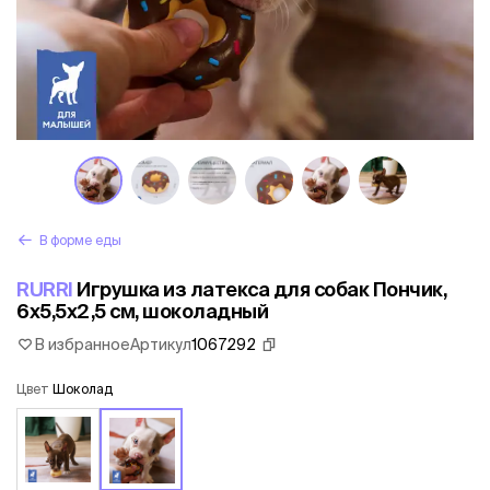
В форме еды
RURRI
Игрушка из латекса для собак Пончик,
6х5,5х2,5 см, шоколадный
В избранное
Артикул
1067292
Цвет
Шоколад