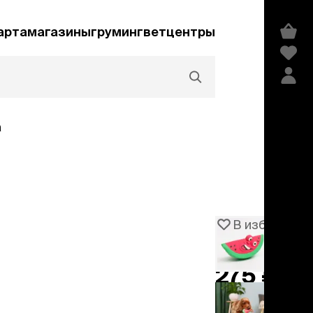
арта
магазины
груминг
ветцентры
а
Акции и скидки
В избранное
Артикул
106404
едства гигиены и
сметика
275 ₽
мпуни
−
50%
549 ₽
ндиционеры и
добавить