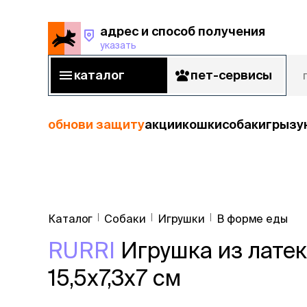
адрес и способ получения
указать
адрес и способ получения
указать
каталог
пет-сервисы
каталог
пет-сервисы
обнови защиту
акции
кошки
собаки
грызу
кошки
Пода
собаки
Каталог
Собаки
Игрушки
В форме еды
кошк
грызуны
RURRI
Игрушка из латек
корм
рыбы
Сухой корм
15,5х7,3х7 см
Влажный к
птицы
Лечебный 