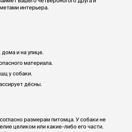
аймёт вашего четвероногого друга и
дметами интерьера.
дома и на улице.
зопасного материала.
шц у собаки.
массирует дёсны.
согласно размерам питомца. У cобаки не
лие целиком или какие-либо его части.