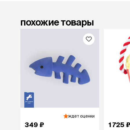
лежаки и
Мягкие до
похожие товары
Лежанки
Тоннели
Подстилки,
подушки
Пледы
когтеточк
игровые 
Дома-когте
игровые ко
Столбики
Коврики
Из гофрок
Доски
ждет оценки
349 ₽
1 725 
одежда и