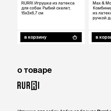
аксессуа
RURRI Игрушка из латекса
Max & Mol
Свитеры
для собак Рыбий скелет,
Комбини
Футболки и
15х3х6,7 см
из латек
ручкой д
Бантики и 
Попкорн, 
Платья
Смешные к
Украшения 
в корзину
в корз
аксессуар
о товаре