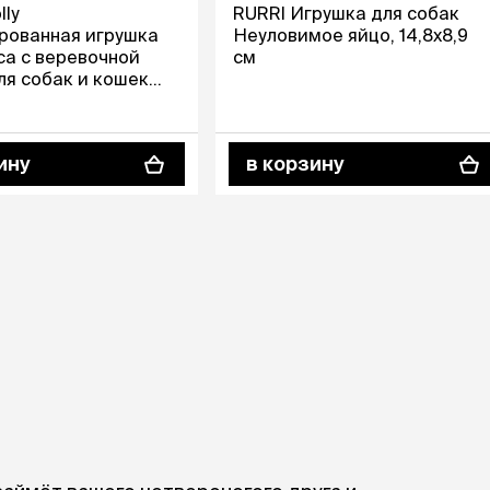
ры
Сре
ly
RURRI Игрушка для собак
расчёсок-триммеров
пя
рованная игрушка
Неуловимое яйцо, 14,8х8,9
Пилки
 майки
са с веревочной
см
За
Фиксирующие
ля собак и кошек
галстуки
для
переноски
19x9x11 см
Ножи и насадки
остюмы
Мебель для груминга
ме
и
ину
в корзину
Ме
ы