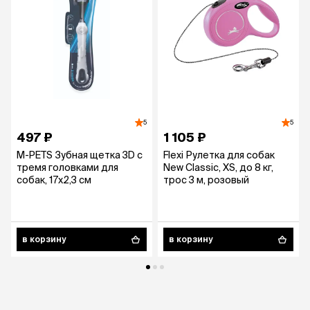
5
5
497 ₽
1 105 ₽
M-PETS Зубная щетка 3D с
Flexi Рулетка для собак
тремя головками для
New Classic, XS, до 8 кг,
собак, 17х2,3 см
трос 3 м, розовый
в корзину
в корзину