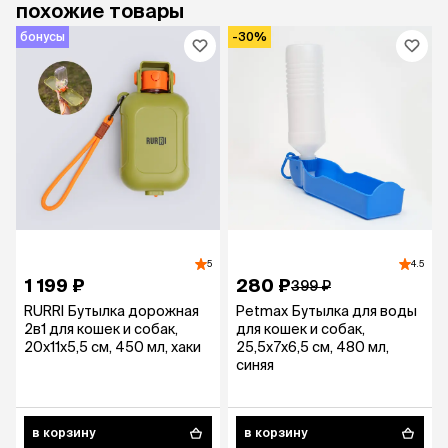
похожие товары
бонусы
-30%
5
4.5
1 199 ₽
280 ₽
399 ₽
RURRI Бутылка дорожная
Petmax Бутылка для воды
2в1 для кошек и собак,
для кошек и собак,
20х11х5,5 см, 450 мл, хаки
25,5х7х6,5 см, 480 мл,
синяя
в корзину
в корзину