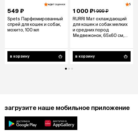
ждет оценки
5
549 ₽
1 000 ₽
1 999 ₽
Spets Парфюмированный
RURRI Мат охлаждающий
спрей для кошек и собак,
для кошек и собак мелких
мохито, 100 мл
и средних пород
Медвежонок, 65х60 см,
голубой
в корзину
в корзину
загрузите наше мобильное приложение