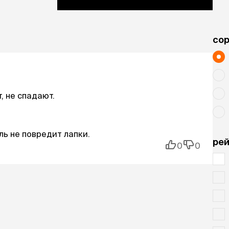
cо
, не спадают.
ль не повредит лапки.
рей
0
0