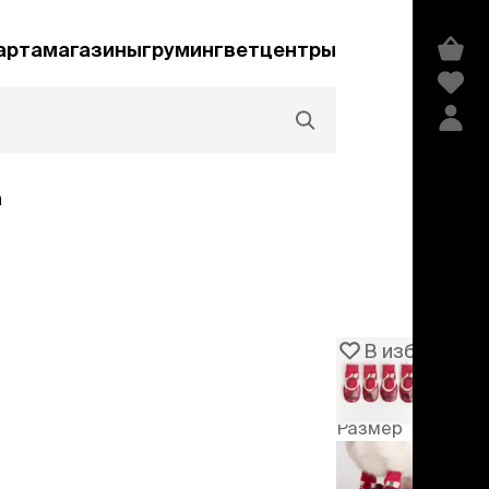
арта
магазины
груминг
ветцентры
а
Акции и скидки
В избранное
Артикул
106257
едства гигиены и
сметика
Размер
мпуни
ндиционеры и
XS