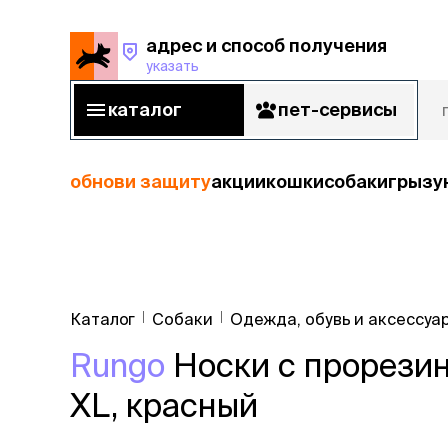
адрес и способ получения
указать
адрес и способ получения
указать
каталог
пет-сервисы
каталог
пет-сервисы
обнови защиту
акции
кошки
собаки
грызу
кошки
Пода
собаки
Каталог
Собаки
Одежда, обувь и аксессуа
кошк
грызуны
Rungo
Носки с прорезин
корм
рыбы
Сухой корм
XL, красный
Влажный к
птицы
Лечебный 