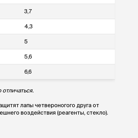
ры
Сре
расчёсок-триммеров
пя
3,7
Пилки
 майки
За
Фиксирующие
галстуки
для
переноски
4,3
Ножи и насадки
остюмы
Мебель для груминга
5
ме
и
Ме
ы
5,6
6,6
 отличаться.
ащитят лапы четвероногого друга от
нешнего воздействия (реагенты, стекло).