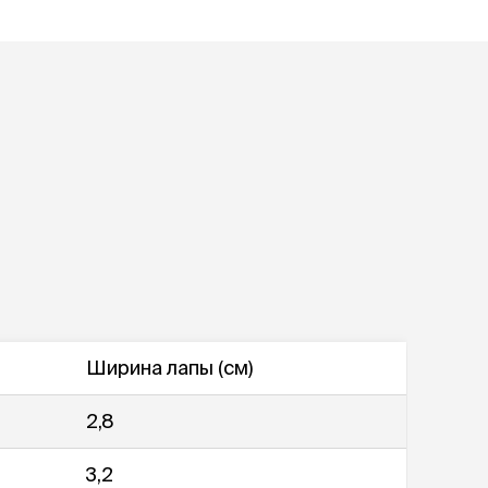
Дв
Миски на подставке
Автопоилки и
 домики
автокормушки
мики
то
Фильтры для
Кор
автопоилок
Ла
Для хранения корма
 матрасы,
На
Набор для кормления
Туа
со
Тов
груминг
Мис
Расчески
и и
ко
Пуходерки
комплексы
Сум
Ножницы
точки и
кл
Расчёска-триммер
мплексы
Иг
Когтерезы
Шл
Колтунорезы
Ширина лапы (см)
по
Средства для
артона
Ко
тримминга
2,8
До
Накладные колпачки
Ко
Машинки для стрижки
3,2
Ко
Сменные гребенки для