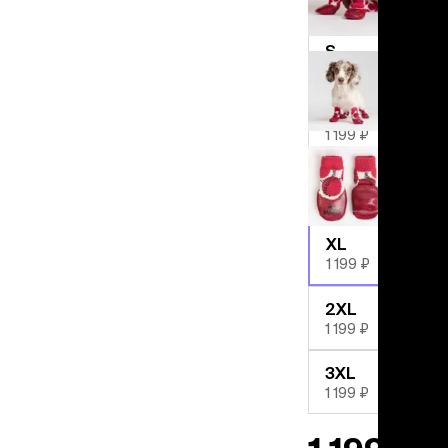
льзамы
1 199 ₽
ие, без смывания
перхоти и зуда
S
я длинношерстных
1 199 ₽
я короткошерстных
я лысых
M
хлоргексидином
1 199 ₽
я белых кошек
поаллергенный
L
1 199 ₽
еи и пудры
ажные салфетки
XL
д за глазами
1 199 ₽
д за ушами
рфюм
2XL
ная паста
1 199 ₽
ррекция
3XL
ведения и
1 199 ₽
едства от запаха
пугиватели