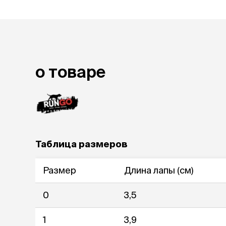
лежаки и
Мягкие до
Лежанки
Тоннели
Подстилки,
о товаре
подушки
Пледы
когтеточк
игровые 
Дома-когте
Таблица размеров
игровые ко
Столбики
Коврики
Размер
Длина лапы (см)
Из гофрок
Доски
0
3,5
1
3,9
одежда и