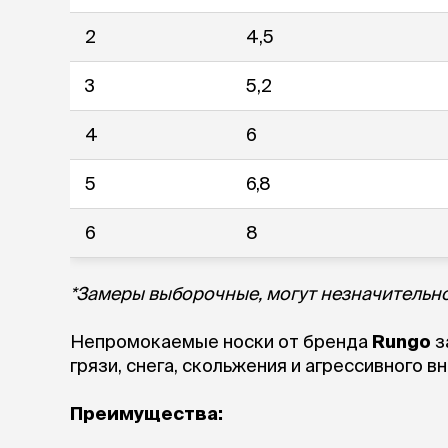
аксессуа
Свитеры
2
4,5
Футболки и
Бантики и 
3
5,2
Платья
Смешные к
4
6
Украшения 
аксессуар
5
6,8
6
8
*Замеры выборочные, могут незначительно
Непромокаемые носки от бренда
Rungo
з
грязи, снега, скольжения и агрессивного в
Преимущества: