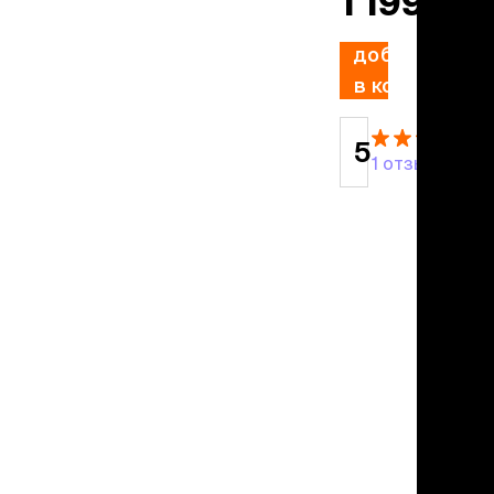
1 199 ₽
учение к месту
угое
дства от запаха и
добавить
тен
в корзину
униция
5
1 отзыв
мплекты
ейки
ейники
торемни
мордники
ресники
водки
етки, вольеры,
ери
льеры
етки
дусы и ступени