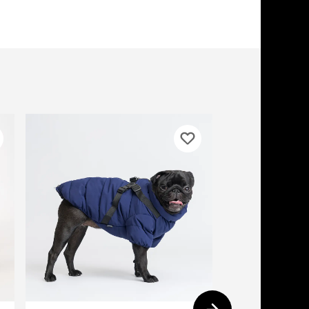
ери
вары для котят
м для котят
комства
полнители
леты, лотки,
вочки
ары для груминга
ки, поилки,
врики
ки, переноски,
етки
рушки
ейки, ошейники,
водки
гтеточки
мики и лежаки
сметика и шампуни
ррекция поведения