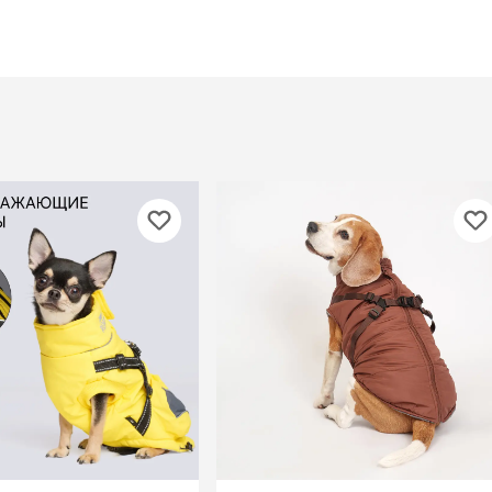
Дв
Миски на подставке
Автопоилки и
 домики
автокормушки
мики
то
Фильтры для
Кор
автопоилок
Ла
Для хранения корма
 матрасы,
На
Набор для кормления
Туа
со
Тов
груминг
Мис
Расчески
и и
ко
Пуходерки
комплексы
Сум
Ножницы
точки и
кл
Расчёска-триммер
мплексы
Иг
Когтерезы
Шл
Колтунорезы
по
Средства для
артона
Ко
тримминга
До
Накладные колпачки
Ко
Машинки для стрижки
Ко
Сменные гребенки для