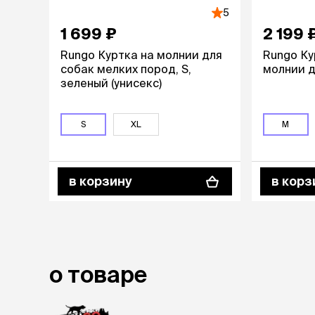
аксессуа
5
Свитеры
1 699 ₽
2 199 
Футболки и
Бантики и 
Rungo Куртка на молнии для
Rungo Ку
Платья
собак мелких пород, S,
молнии д
Смешные к
зеленый (унисекс)
Украшения 
аксессуар
S
XL
M
в корзину
в корз
о товаре