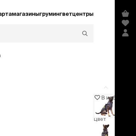
арта
магазины
груминг
ветцентры
а
Акции и скидки
В избранное
Артикул
104744
едства гигиены и
сметика
Цвет
мпуни
Серый
ндиционеры и