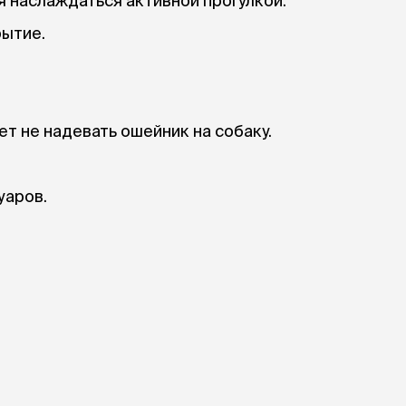
 наслаждаться активной прогулкой.
ытие.
т не надевать ошейник на собаку.
уаров.