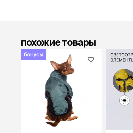
лежаки и
Мягкие до
Лежанки
Тоннели
Подстилки,
похожие товары
подушки
Пледы
бонусы
когтеточк
игровые 
Дома-когте
игровые ко
Столбики
Коврики
Из гофрок
Доски
одежда и