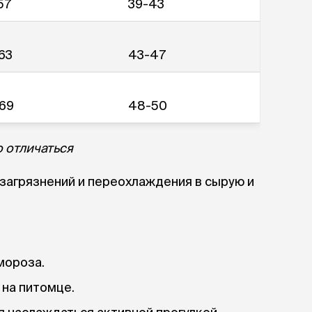
57
39-43
63
43-47
69
48-50
 отличаться
загрязнений и переохлаждения в сырую и
мороза.
 на питомце.