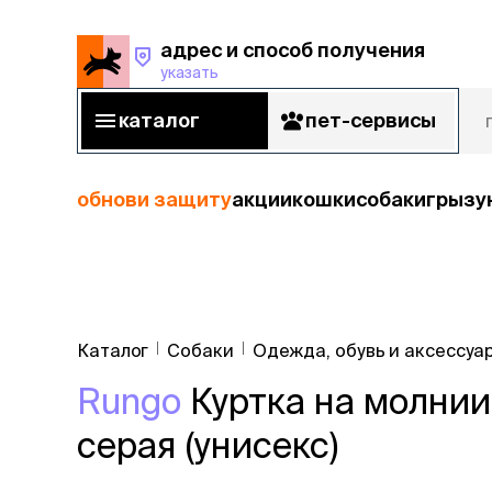
адрес и способ получения
указать
адрес и способ получения
указать
каталог
пет-сервисы
каталог
пет-сервисы
обнови защиту
акции
кошки
собаки
грызу
кошки
Пода
собаки
Каталог
Собаки
Одежда, обувь и аксессуа
кошк
грызуны
Rungo
Куртка на молнии
корм
рыбы
Сухой корм
серая (унисекс)
Влажный к
птицы
Лечебный 