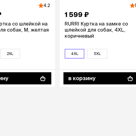
ры
Сре
расчёсок-триммеров
4.2
пя
Пилки
₽
1 599 ₽
 майки
За
Фиксирующие
галстуки
для
ртка со шлейкой на
RURRI Куртка на замке со
переноски
ля собак, M, желтая
шлейкой для собак, 4XL,
Ножи и насадки
остюмы
коричневый
Мебель для груминга
ме
и
Ме
ы
2XL
4XL
5XL
ину
в корзину