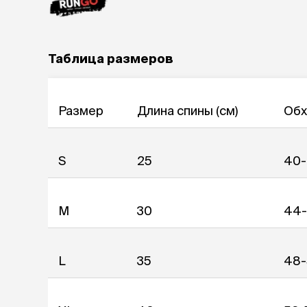
Таблица размеров
Размер
Длина спины (см)
Обх
S
25
40
M
30
44
L
35
48-