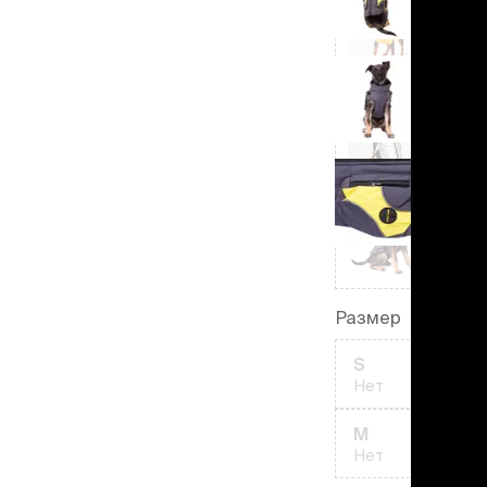
льзамы
ие, без смывания
перхоти и зуда
я длинношерстных
я короткошерстных
я лысых
хлоргексидином
я белых кошек
поаллергенный
еи и пудры
ажные салфетки
д за глазами
д за ушами
рфюм
Размер
ная паста
S
Нет
ррекция
ведения и
M
едства от запаха
Нет
пугиватели