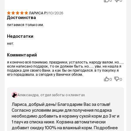
0
0
ЛАРИСА
Р.
1/10/2026
Достоинства
питаемся только им.
Недостатки
нет.
Комментарий
я конечно всё понимаю. праздники, усталость, народу валом. но......
если написано подарок, то он должен быть. но...... увы. не нашла я
подарка для своего Вани. а как бы он пригодился. в ту покупку я
его порадовала. а сегодня у Ванички облом.
0
0
Александра
, отдел заботы о клиентах
Лариса, добрый день! Благодарим Вас за отзыв!
Согласно условиям акции для получения подарка
необходимо добавить в корзину сухой корм до 3 кг и
1 пауч из списка ниже. Корзина автоматически
добавит скидку 100% на влажный корм. Подробнее