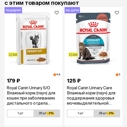
с этим товаром покупают
подарок
на дачу
4.8
5
179 ₽
125 ₽
Royal Canin Urinary S/O
Royal Canin Urinary Care
Влажный корм (пауч) для
Влажный корм (пауч) для
кошек при заболеваниях
поддержания здоровья
дистального отдела
мочевыделительной
мочевыделительной
системы у взрослых
системы, 85 гр.
кошек, в соусе, 85 гр.
1 шт
28 шт
-3%
1 шт
28 шт
-3%