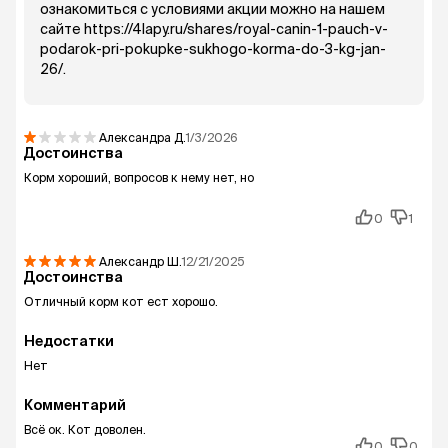
ознакомиться с условиями акции можно на нашем
сайте https://4lapy.ru/shares/royal-canin-1-pauch-v-
podarok-pri-pokupke-sukhogo-korma-do-3-kg-jan-
26/.
Александра
Д.
1/3/2026
Достоинства
Корм хороший, вопросов к нему нет, но
0
1
Александр
Ш.
12/21/2025
Достоинства
Отличный корм кот ест хорошо.
Недостатки
Нет
Комментарий
Всё ок. Кот доволен.
0
0