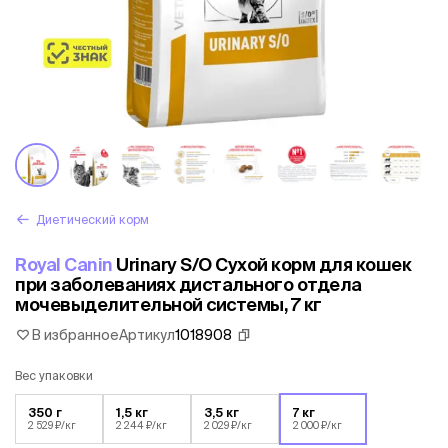
Диетический корм
Royal Canin
Urinary S/O Сухой корм для кошек
при заболеваниях дистального отдела
мочевыделительной системы, 7 кг
В избранное
Артикул
1018908
Вес упаковки
350 г
1,5 кг
3,5 кг
7 кг
2 529 ₽/кг
2 244 ₽/кг
2 029 ₽/кг
2 000 ₽/кг