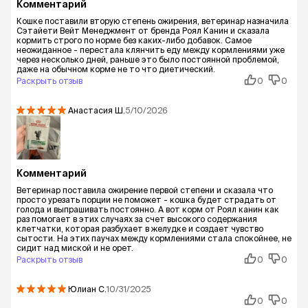
Комментарий
Кошке поставили вторую степень ожирения, ветеринар назначила
Сэтайети Вейт Менеджмент от бренда Роял Канин и сказала
кормить строго по норме без каких-либо добавок. Самое
неожиданное - перестала клянчить еду между кормлениями уже
через несколько дней, раньше это было постоянной проблемой,
даже на обычном корме не то что диетический.
Раскрыть отзыв
0
0
Анастасия
Ш.
5/10/2026
Комментарий
Ветеринар поставила ожирение первой степени и сказала что
просто урезать порции не поможет - кошка будет страдать от
голода и выпрашивать постоянно. А вот корм от Роял канин как
раз помогает в этих случаях за счет высокого содержания
клетчатки, которая разбухает в желудке и создает чувство
сытости. На этих паучах между кормлениями стала спокойнее, не
сидит над миской и не орет.
Раскрыть отзыв
0
0
Юлиан
С.
10/31/2025
0
0