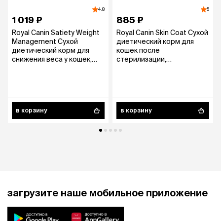
4.8
5
1 019 ₽
885 ₽
Royal Canin Satiety Weight
Royal Canin Skin Coat Сухой
Management Сухой
диетический корм для
диетический корм для
кошек после
снижения веса у кошек,
стерилизации,
350 гр.
предназначенный для
поддержания защитных
функций кожи при
дерматозах и чрезмерном
выпадении шерсти, 350 гр.
в корзину
в корзину
загрузите наше мобильное приложение