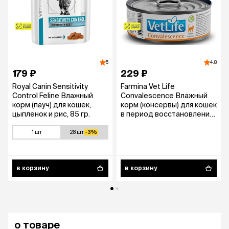
5
4.8
179 ₽
229 ₽
Royal Canin Sensitivity
Farmina Vet Life
Control Feline Влажный
Convalescence Влажный
корм (пауч) для кошек,
корм (консервы) для кошек
цыпленок и рис, 85 гр.
в период восстановления
и выздоровления, 85 гр.
1 шт
28 шт
-3%
в корзину
в корзину
о товаре