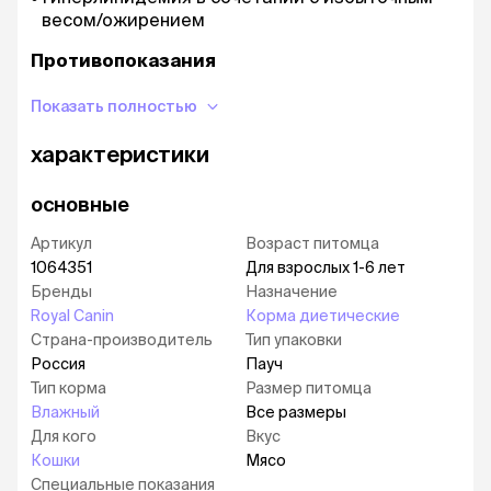
весом/ожирением
Противопоказания
Беременность, лактация, рост
Показать полностью
Эффективный контроль массы тела
характеристики
Способствует безопасному снижению веса и
уменьшает риск его повторного набора. У 97%
основные
кошек вес снизился в течение трех месяцев.
Артикул
Возраст питомца
Контроль выпрашивания
1064351
Для взрослых 1-6 лет
Бренды
Назначение
Диетологическое решение, поддерживающее у
Royal Canin
Корма диетические
кошек ощущение сытости между кормлениями.
Страна-производитель
Тип упаковки
Помогает контролировать выпрашивание
Россия
Пауч
корма у 82% кошек в период снижения веса.
Тип корма
Размер питомца
Поддержание мышечной массы
Влажный
Все размеры
Для кого
Вкус
Повышенное содержание белка помогает
Кошки
Мясо
поддерживать мышечную массу в процессе
Специальные показания