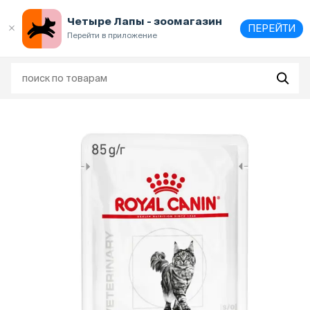
Выберите
адрес и способ получения
Четыре Лапы - зоомагазин
ПЕРЕЙТИ
Перейти в приложение