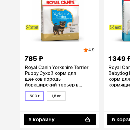
аксессуа
Свитеры
Футболки и
Бантики и 
Платья
Смешные к
Украшения 
аксессуар
4.9
785 ₽
1 349 
Royal Canin Yorkshire Terrier
Royal Can
Puppy Сухой корм для
Babydog M
щенков породы
корм для
йоркширский терьер в
кормящи
возрасте до 10 месяцев, 500
пород и 
гр.
месяцев, 
500 г
1,5 кг
в корзину
в корз