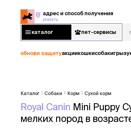
адрес и способ получения
указать
адрес и способ получения
указать
каталог
пет-сервисы
каталог
пет-сервисы
обнови защиту
акции
кошки
собаки
грызу
кошки
Пода
собаки
Каталог
Собаки
Корм
Сухой корм
кошк
грызуны
Royal Canin
Mini Puppy С
корм
рыбы
Сухой корм
мелких пород в возрасте
Влажный к
птицы
Лечебный 