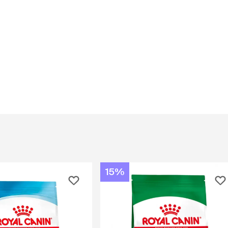
Дв
Миски на подставке
Автопоилки и
 домики
автокормушки
мики
то
Фильтры для
Кор
автопоилок
Ла
Для хранения корма
 матрасы,
На
Набор для кормления
Туа
со
Тов
груминг
Мис
Расчески
и и
ко
Пуходерки
комплексы
Сум
Ножницы
точки и
кл
Расчёска-триммер
мплексы
Иг
Когтерезы
Шл
Колтунорезы
15%
по
Средства для
артона
Ко
тримминга
До
Накладные колпачки
Ко
Машинки для стрижки
Ко
Сменные гребенки для