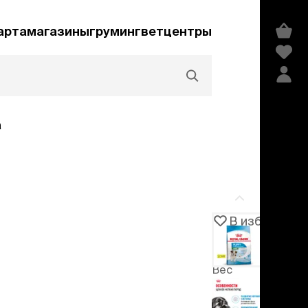
арта
магазины
груминг
ветцентры
а
Акции и скидки
В избранное
Артикул
100536
едства гигиены и
сметика
Вес
мпуни
упаковки
ндиционеры и