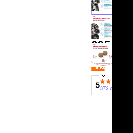
льзамы
800 г
ие, без смывания
1 244 ₽/кг
перхоти и зуда
я длинношерстных
2 кг
я короткошерстных
1 158 ₽/кг
я лысых
хлоргексидином
995 ₽
я белых кошек
поаллергенный
добавить
еи и пудры
ажные салфетки
в корзину
д за глазами
д за ушами
5
рфюм
372 отзыва
ная паста
ррекция
ведения и
едства от запаха
пугиватели