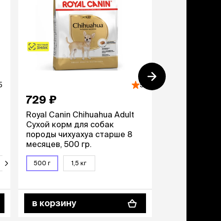
дства от запаха и
тен
щита от паразитов
 котят
рч
рч
5
5
729 ₽
11 749 ₽
Royal Canin Chihuahua Adult
Royal Canin M
Сухой корм для собак
Сухой корм д
породы чихуахуа старше 8
крупных разм
месяцев, 500 гр.
возрасте от 
лет, 15 кг
8 кг
500 г
1,5 кг
3 кг
15
в корзину
в корзину