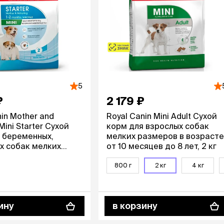
ры
Сре
расчёсок-триммеров
пя
Пилки
 майки
За
Фиксирующие
галстуки
для
переноски
Ножи и насадки
остюмы
Мебель для груминга
ме
и
Ме
ы
5
₽
2 179 ₽
in Mother and
Royal Canin Mini Adult Сухой
ini Starter Сухой
корм для взрослых собак
 беременных,
мелких размеров в возрасте
х собак мелких
от 10 месяцев до 8 лет, 2 кг
для щенков до 2
1 кг
800 г
2 кг
4 кг
ину
в корзину