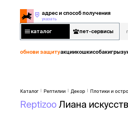
адрес и способ получения
указать
адрес и способ получения
указать
каталог
пет-сервисы
каталог
пет-сервисы
обнови защиту
акции
кошки
собаки
грызу
кошки
Пода
собаки
Каталог
Рептилии
Декор
Плотики и остр
кошк
грызуны
Reptizoo
Лиана искусств
корм
рыбы
Сухой корм
Влажный к
птицы
Лечебный 