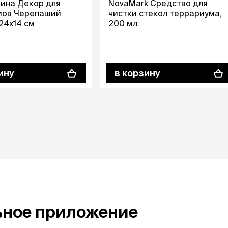
лина Декор для
NovaMark Средство для
мов Черепаший
чистки стекол террариума,
х24х14 см
200 мл.
ину
в корзину
ьное приложение