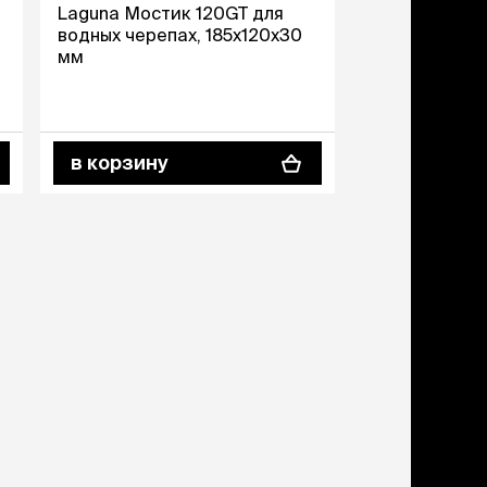
ери
Laguna Мостик 120GT для
водных черепах, 185х120х30
мм
вары для котят
м для котят
комства
полнители
в корзину
леты, лотки,
вочки
ары для груминга
ки, поилки,
врики
ки, переноски,
етки
рушки
ейки, ошейники,
водки
гтеточки
мики и лежаки
сметика и шампуни
ррекция поведения