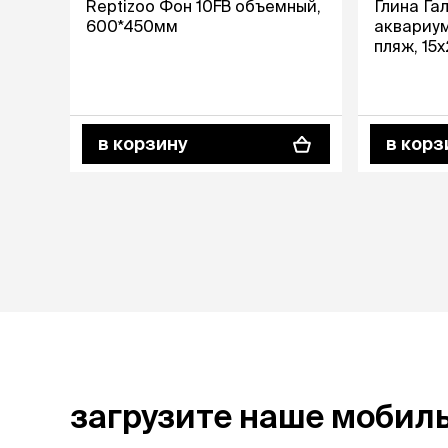
Reptizoo Фон 10FB объемный,
Глина Га
600*450мм
аквариу
пляж, 15
в корзину
в корз
загрузите наше мобил