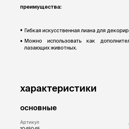
аксессуа
преимущества:
Свитеры
Футболки и
Бантики и 
Платья
Гибкая искусственная лиана для декори
Смешные к
Украшения 
Можно использовать как дополните
аксессуар
лазающих животных.
характеристики
основные
Артикул
1045045