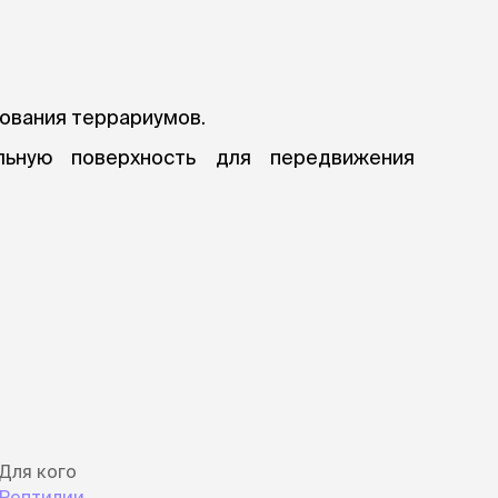
ры
Сре
расчёсок-триммеров
пя
Пилки
 майки
За
Фиксирующие
галстуки
для
переноски
Ножи и насадки
рования террариумов.
остюмы
Мебель для груминга
ме
и
льную поверхность для передвижения
Ме
ы
Для кого
Рептилии