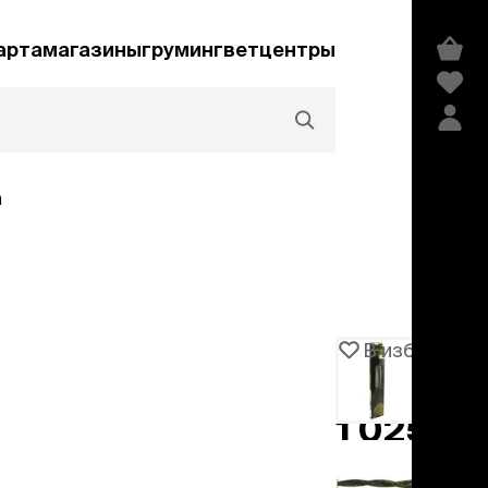
арта
магазины
груминг
ветцентры
а
Акции и скидки
В избранное
Артикул
104504
едства гигиены и
сметика
1 025 ₽
мпуни
ндиционеры и
добавить