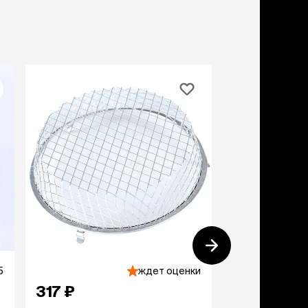
5
ждет оценки
317 ₽
5 393 ₽