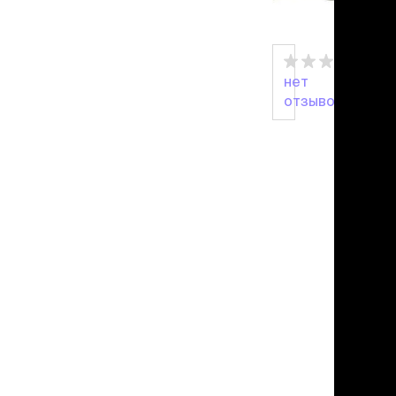
льзамы
в корзину
ие, без смывания
перхоти и зуда
я длинношерстных
я короткошерстных
нет
я лысых
отзывов
хлоргексидином
я белых кошек
поаллергенный
еи и пудры
ажные салфетки
д за глазами
д за ушами
рфюм
ная паста
ррекция
ведения и
едства от запаха
пугиватели