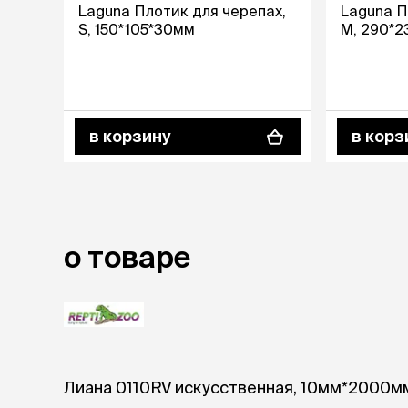
Laguna Плотик для черепах,
Laguna П
S, 150*105*30мм
M, 290*2
лежаки и
Мягкие до
Лежанки
Тоннели
Подстилки,
подушки
в корзину
в корз
Пледы
когтеточк
игровые 
Дома-когте
о товаре
игровые ко
Столбики
Коврики
Из гофрок
Доски
Лиана 0110RV искусственная, 10мм*2000м
одежда и