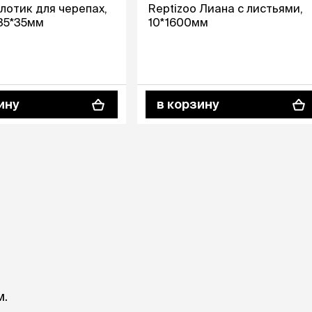
Дв
Миски на подставке
лотик для черепах,
Reptizoo Лиана с листьями,
Автопоилки и
35*35мм
10*1600мм
 домики
автокормушки
мики
то
Фильтры для
Кор
автопоилок
Ла
Для хранения корма
 матрасы,
На
Набор для кормления
ину
в корзину
Туа
со
Тов
груминг
Мис
Расчески
и и
ко
Пуходерки
комплексы
Сум
Ножницы
точки и
кл
Расчёска-триммер
мплексы
Иг
Когтерезы
Шл
Колтунорезы
по
Средства для
артона
Ко
тримминга
До
Накладные колпачки
Ко
Машинки для стрижки
м.
Ко
Сменные гребенки для