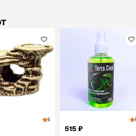
ют
5
515 ₽