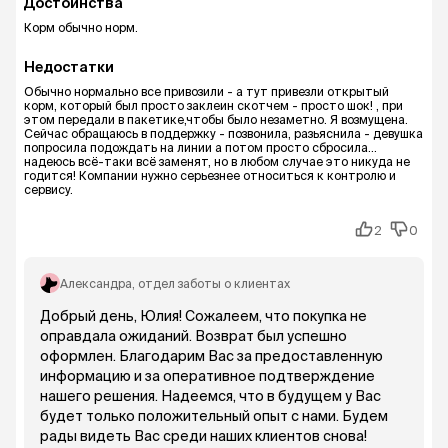
Достоинства
Корм обычно норм.
Недостатки
Обычно нормально все привозили - а тут привезли открытый
корм, который был просто заклеин скотчем - просто шок! , при
этом передали в пакетике,чтобы было незаметно. Я возмущена.
Сейчас обращаюсь в поддержку - позвонила, разьяснила - девушка
попросила подождать на линии а потом просто сбросила...
надеюсь всё-таки всё заменят, но в любом случае это никуда не
годится! Компании нужно серьезнее относиться к контролю и
сервису.
2
0
Александра
, отдел заботы о клиентах
Добрый день, Юлия! Сожалеем, что покупка не
оправдала ожиданий. Возврат был успешно
оформлен. Благодарим Вас за предоставленную
информацию и за оперативное подтверждение
нашего решения. Надеемся, что в будущем у Вас
будет только положительный опыт с нами. Будем
рады видеть Вас среди наших клиентов снова!