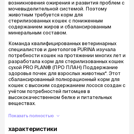
возникновения ожирения и развития проблем с
мочевыделительной системой. Поэтому
животным требуется корм для
стерилизованных кошек с пониженным
содержанием жиров и сбалансированным
минеральным составом.
Команда квалифицированных ветеринарных
специалистов и диетологов PURINA изучала
потребности кошек на протяжении многих лет и
разработала корм для стерилизованных кошек
сухой PRO PLAN® (ПРО ПЛАН) Поддержание
здоровья почек для взрослых животных*. Этот
сбалансированный полнорационный корм для
кошек с высоким содержанием лосося создан с
учётом потребностей питомцев в
высококачественном белке и питательных
веществах.
Сухой корм для кошек уменьшает
Показать полностью
воздействие окислительного стресса на
почки через шесть недель кормления**.
характеристики