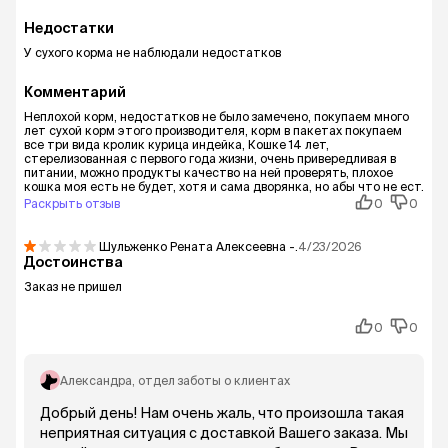
Недостатки
У сухого корма не наблюдали недостатков
Комментарий
Неплохой корм, недостатков не было замечено, покупаем много
лет сухой корм этого производителя, корм в пакетах покупаем
все три вида кролик курица индейка, Кошке 14 лет,
стерелизованная с первого года жизни, очень привередливая в
питании, можно продукты качество на ней проверять, плохое
кошка моя есть не будет, хотя и сама дворянка, но абы что не ест.
Раскрыть отзыв
0
0
Шульженко Рената Алексеевна
-.
4/23/2026
Достоинства
Заказ не пришел
0
0
Александра
, отдел заботы о клиентах
Добрый день! Нам очень жаль, что произошла такая
неприятная ситуация с доставкой Вашего заказа. Мы