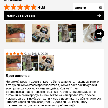
дополнительная специализированная
4.8
фильтр
поддержка почек, обратитесь к ветеринару.
**Внутреннее исследование Purina: Влияние
написать отзыв
комплекса нутриентов на показатели здоровья
почек на 40 кошках в течение 3 месяцев, 2006,
Purina R&D Amiens, France. ***Рекомендовано
большинством опрошенных ветеринарных
специалистов, консультирующих и/или дающих
рекомендации по кормлению домашних
животных, по результатам исследования,
проведенного АО "МИЦ". ИНН 7709027118, по
Китя
В.
6/4/2026
заказу ООО "Нестле Россия" в 2025 г. Выборка:
307 человек. География: Россия, города с
населением от 500 тыс. чел.
Достоинства
Неплохой корм, недостатков не было замечено, покупаем много
лет сухой корм этого производителя, корм в пакетах покупаем
все три вида кролик курица индейка, Кошке 14 лет,
стерелизованная с первого года жизни, очень привередливая в
питании, можно продукты качество на ней проверять, плохое
кошка моя есть не будет, хотя и сама дворянка, но абы что не ест.
В целом хороший производитель и достойный корм, могу
посоветовать для постоянного употребления👍