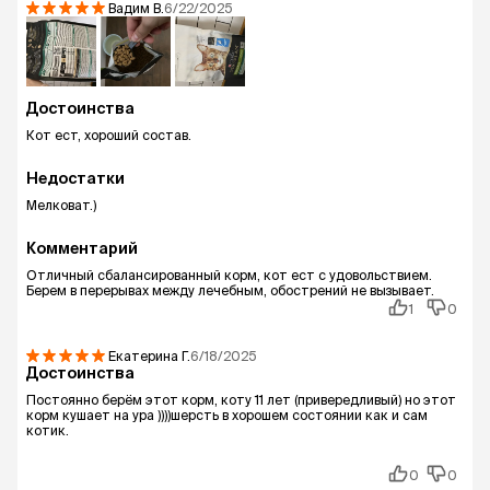
Вадим
В.
6/22/2025
Достоинства
Кот ест, хороший состав.
Недостатки
Мелковат.)
Комментарий
Отличный сбалансированный корм, кот ест с удовольствием.
Берем в перерывах между лечебным, обострений не вызывает.
1
0
Екатерина
Г.
6/18/2025
Достоинства
Постоянно берём этот корм, коту 11 лет (привередливый) но этот
корм кушает на ура ))))шерсть в хорошем состоянии как и сам
котик.
0
0