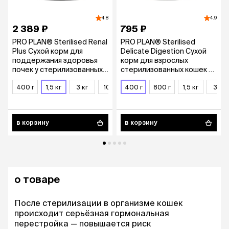
4.8
4.9
2 389 ₽
795 ₽
PRO PLAN® Sterilised Renal
PRO PLAN® Sterilised
Plus Сухой корм для
Delicate Digestion Сухой
поддержания здоровья
корм для взрослых
почек у стерилизованных
стерилизованных кошек и
кошек, с высоким
кастрированных котов с
содержанием индейки, 1,5
400 г
1,5 кг
3 кг
10 кг
чувствительным
400 г
800 г
1,5 кг
3 кг
кг
пищеварением, с курицей,
400 гр.
в корзину
в корзину
о товаре
После стерилизации в организме кошек
происходит серьёзная гормональная
перестройка — повышается риск