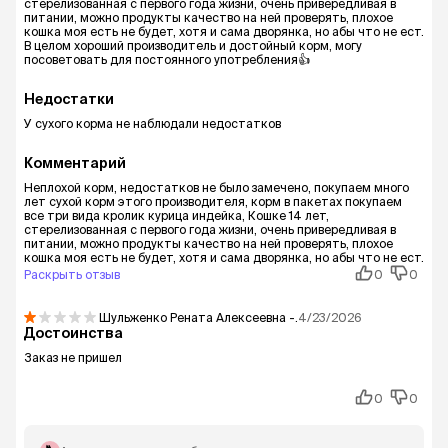
стерелизованная с первого года жизни, очень привередливая в
питании, можно продукты качество на ней проверять, плохое
кошка моя есть не будет, хотя и сама дворянка, но абы что не ест.
В целом хороший производитель и достойный корм, могу
посоветовать для постоянного употребления👍
Недостатки
У сухого корма не наблюдали недостатков
Комментарий
Неплохой корм, недостатков не было замечено, покупаем много
лет сухой корм этого производителя, корм в пакетах покупаем
все три вида кролик курица индейка, Кошке 14 лет,
стерелизованная с первого года жизни, очень привередливая в
питании, можно продукты качество на ней проверять, плохое
кошка моя есть не будет, хотя и сама дворянка, но абы что не ест.
Раскрыть отзыв
0
0
Шульженко Рената Алексеевна
-.
4/23/2026
Достоинства
Заказ не пришел
0
0