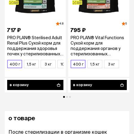
4.8
5
717 ₽
795 ₽
PRO PLAN® Sterilised Adult
PRO PLAN® Vital Functions
Renal Plus Сухой корм для
Cухой корм для
поддержания здоровья
поддержания органов у
почек у стерилизованных
стерилизованных
кошек, с кроликом, 400 гр.
взрослых кошек, с
400 г
1,5 кг
3 кг
10 кг
лососем, 400 гр.
400 г
1,5 кг
3 кг
в корзину
в корзину
о товаре
После стерилизации в организме кошек