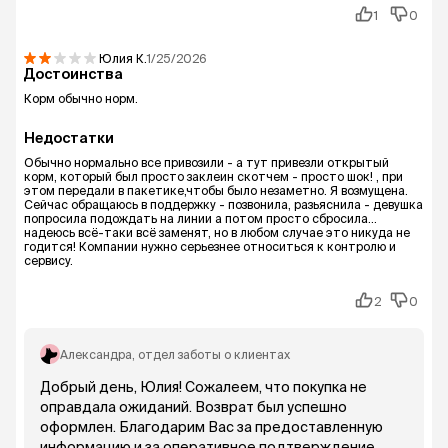
1
0
Юлия
К.
1/25/2026
Достоинства
Корм обычно норм.
Недостатки
Обычно нормально все привозили - а тут привезли открытый
корм, который был просто заклеин скотчем - просто шок! , при
этом передали в пакетике,чтобы было незаметно. Я возмущена.
Сейчас обращаюсь в поддержку - позвонила, разьяснила - девушка
попросила подождать на линии а потом просто сбросила...
надеюсь всё-таки всё заменят, но в любом случае это никуда не
годится! Компании нужно серьезнее относиться к контролю и
сервису.
2
0
Александра
, отдел заботы о клиентах
Добрый день, Юлия! Сожалеем, что покупка не
оправдала ожиданий. Возврат был успешно
оформлен. Благодарим Вас за предоставленную
информацию и за оперативное подтверждение