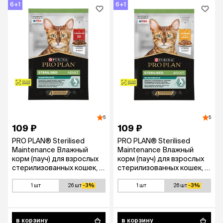
6+1
6+1
5
5
109 ₽
109 ₽
PRO PLAN® Sterilised
PRO PLAN® Sterilised
Maintenance Влажный
Maintenance Влажный
корм (пауч) для взрослых
корм (пауч) для взрослых
стерилизованных кошек, с
стерилизованных кошек, с
говядиной в соусе, 85 гр.
курицей в соусе, 85 гр.
1 шт
26 шт
-3%
1 шт
26 шт
-3%
в корзину
в корзину