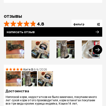
упаковке будет введен в оборот на территории
РФ в период с марта 2023 по декабрь 2024 г.
отзывы
Этот продукт поддерживает здоровье почек
кошек. Если вашей кошке нужна
4.8
фильтр
дополнительная специализированная
поддержка почек, обратитесь к ветеринару.
написать отзыв
Внутреннее исследование Purina: Влияние
комплекса нутриентов на показатели здоровья
почек на 40 кошках в течение 3 месяцев, 2006,
Purina R&D Amiens, France.
Китя
В.
6/4/2026
Достоинства
Неплохой корм, недостатков не было замечено, покупаем много
лет сухой корм этого производителя, корм в пакетах покупаем
все три вида кролик курица индейка, Кошке 14 лет,