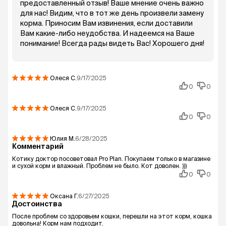
предоставленный отзыв! Ваше мнение очень важно
для нас! Видим, что в тот же день произвели замену
корма. Приносим Вам извинения, если доставили
Вам какие-либо неудобства. И надеемся на Ваше
понимание! Всегда рады видеть Вас! Хорошего дня!
Олеся
С.
9/17/2025
0
0
Олеся
С.
9/17/2025
0
0
Юлия
М.
6/28/2025
Комментарий
Котику доктор посоветовал Pro Plan. Покупаем только в магазине
и сухой корм и влажный. Проблем не было. Кот доволен. )))
0
0
Оксана
Г.
6/27/2025
Достоинства
После проблем со здоровьем кошки, перешли на этот корм, кошка
довольна! Корм нам подходит.