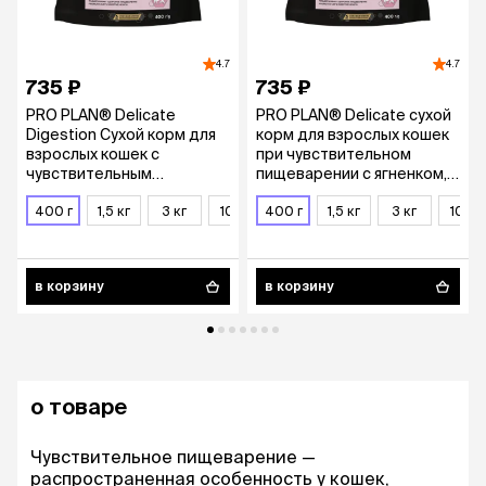
4.7
4.7
735 ₽
735 ₽
PRO PLAN® Delicate
PRO PLAN® Delicate сухой
Digestion Сухой корм для
корм для взрослых кошек
взрослых кошек с
при чувствительном
чувствительным
пищеварении с ягненком,
пищеварением, с высоким
400 г
содержанием индейки,
400 г
1,5 кг
3 кг
10 кг
400 г
1,5 кг
3 кг
10 кг
400 гр.
в корзину
в корзину
о товаре
Чувствительное пищеварение —
распространенная особенность у кошек,