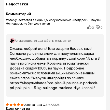
Недостатки
Комментарий
товар участвовал в акции 1,5 кг сухого корма +подарок ( 3 пауча).
Но подарок не был доставлен
0
0
Александра
, отдел заботы о клиентах
Оксана, добрый день! Благодарим Вас за отзыв!
Согласно условиям акции для получения подарка
необходимо добавить в корзину сухой корм 1,5 кг и 3
пауча из списка ниже. Корзина автоматически
добавит скидку 100% на паучи. Подробнее
ознакомиться с условиями акции можно на нашем
сайте https://4lapy.ru/ или пройдя по ссылке
https://4lapy.ru/shares/pro-plan-3-paucha-v-podarok-
pri-pokupke-1-5-kg-sukhogo-ratsiona-dlya-koshek/.
Александра
Ф.
3/4/2026
Достоинства