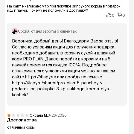
На сайте написано что при покупке 3кг сухого корма в подарок
идут паучи. Почему не положили в доставку?
0
0
София
, отдел заботы о клиентах
Вероника, добрый день! Благодарим Вас за отзыв!
Согласно условиям акции для получения подарка
необходимо добавить в корзину сухой и влажный
корм PRO PLAN. Далее перейти в корзину и на 5
паучей применится скидка 100%. Подробнее
ознакомиться с условиями акции можно на нашем
сайте https://4lapy.ru/ или пройдя по ссылке
https://4lapy.ru/shares/pro-plan-5-pauchey-v-
podarok-pri-pokupke-3-kg-sukhogo-korma-dlya-
koshek/
Оксана
М.
3/26/2026
Достоинства
отличный корм