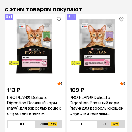
с этим товаром покупают
6+1
6+1
5
5
113 ₽
109 ₽
PRO PLAN® Delicate
PRO PLAN® Delicate
Digestion Влажный корм
Digestion Влажный корм
(пауч) для взрослых кошек
(пауч) для взрослых кошек
с чувствительным
с чувствительным
пищеварением, с ягненком
пищеварением, с
в соусе, 85 гр.
индейкой в соусе, 85 гр.
1 шт
26 шт
-3%
1 шт
26 шт
-3%