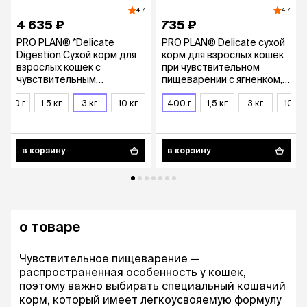
4.7
4.7
4 635 ₽
735 ₽
PRO PLAN® *Delicate
PRO PLAN® Delicate сухой
Digestion Сухой корм для
корм для взрослых кошек
взрослых кошек с
при чувствительном
чувствительным
пищеварении с ягненком,
пищеварением, с высоким
400 г
400 г
содержанием индейки, 3
1,5 кг
3 кг
10 кг
400 г
1,5 кг
3 кг
10 кг
кг
в корзину
в корзину
о товаре
Чувствительное пищеварение —
распространенная особенность у кошек,
поэтому важно выбирать специальный кошачий
корм, который имеет легкоусвояемую формулу