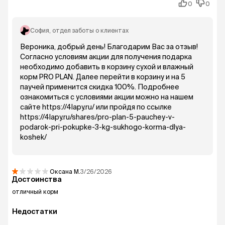
0
0
София
, отдел заботы о клиентах
Вероника, добрый день! Благодарим Вас за отзыв!
Согласно условиям акции для получения подарка
необходимо добавить в корзину сухой и влажный
корм PRO PLAN. Далее перейти в корзину и на 5
паучей применится скидка 100%. Подробнее
ознакомиться с условиями акции можно на нашем
сайте https://4lapy.ru/ или пройдя по ссылке
https://4lapy.ru/shares/pro-plan-5-pauchey-v-
podarok-pri-pokupke-3-kg-sukhogo-korma-dlya-
koshek/
Оксана
М.
3/26/2026
Достоинства
отличный корм
Недостатки