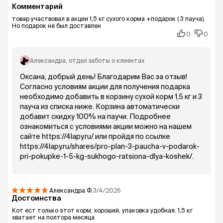
Комментарий
товар участвовал в акции 1,5 кг сухого корма +подарок ( 3 пауча).
Но подарок не был доставлен
0
0
Александра
, отдел заботы о клиентах
Оксана, добрый день! Благодарим Вас за отзыв!
Согласно условиям акции для получения подарка
необходимо добавить в корзину сухой корм 1,5 кг и 3
пауча из списка ниже. Корзина автоматически
добавит скидку 100% на паучи. Подробнее
ознакомиться с условиями акции можно на нашем
сайте https://4lapy.ru/ или пройдя по ссылке
https://4lapy.ru/shares/pro-plan-3-paucha-v-podarok-
pri-pokupke-1-5-kg-sukhogo-ratsiona-dlya-koshek/.
Александра
Ф.
3/4/2026
Достоинства
Кот ест только этот корм, хороший, упаковка удобная. 1,5 кг
хватает на полтора месяца