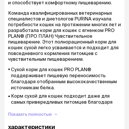
и способствует комфортному пищеварению.
Команда квалифицированных ветеринарных
специалистов и диетологов PURINA изучала
потребности кошек на протяжении многих лет и
разработала корм для кошек с ягненком PRO
PLAN® (ПРО ПЛАН) Чувствительное
пищеварение. Этот полнорационный корм для
кошек сухой легко усваивается и подходит для
повседневного кормления питомцев с
чувствительным пищеварением.
Сухой корм для кошек PRO PLAN®
поддерживает пищевую переносимость
благодаря отобранным высококачественным
источникам белка.
Корм сухой для кошек подходит даже для
самых привередливых питомцев благодаря
рецептуре с повышенной вкусовой
привлекательностью.
Показать полностью
Корм для чувствительного пищеварения для
характеристики
кошек содержит аргинин, антиоксиданты и