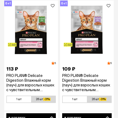
6+1
6+1
5
5
113 ₽
109 ₽
PRO PLAN® Delicate
PRO PLAN® Delicate
Digestion Влажный корм
Digestion Влажный корм
(пауч) для взрослых кошек
(пауч) для взрослых кошек
с чувствительным
с чувствительным
пищеварением, с ягненком
пищеварением, с
в соусе, 85 гр.
индейкой в соусе, 85 гр.
1 шт
26 шт
-3%
1 шт
26 шт
-3%
в корзину
в корзину