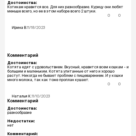
Достоинства:
Котикам нравится все. Для них разнообразие. Курицу они любят
меньше всего, но ее в этом наборе всего 2 штуки.
0
0
Ирина
В.
11/18/2023
Комментарий
Достоинства:
Котята едят с удовольствием. Вкусный, нравится всем кошкам - и
большим и маленьким. Котята упитанные от него и хорошо
растут. Никогда не бывает проблем с пищеварением. И у кошки
много молока, так как тоже проплан кушает.
0
0
Наталья
К.
11/10/2023
Комментарий
Достоинства:
разнообразие
Недостатки:
нет
Комментарий: