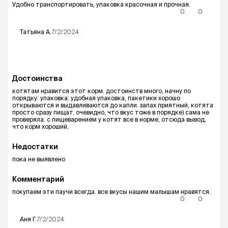
Удобно транспортировать, упаковка красочная и прочная.
0
0
Татьяна
А.
7/2/2024
Достоинства
котятам нравится этот корм. достоинств много, начну по
порядку: упаковка: удобная упаковка, пакетики хорошо
открываются и выдавливаются до капли. запах приятный, котята
просто сразу пищат. очевидно, что вкус тоже в порядке) сама не
проверяла. с пищеварением у котят все в норме, отсюда вывод,
что корм хороший.
Недостатки
пока не выявлено
Комментарий
покупаем эти паучи всегда. все вкусы нашим малышам нравятся.
0
0
Аня
Г.
7/2/2024