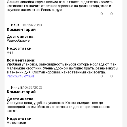
Данная линейка корма весьма впечатляет, с детства кормить
котиков,это значит отличное здоровье на долгие года,плюс и
вкусное лакомство..Рекомендую
0
0
Илья
Т.
10/29/2023
Комментарий
Достоинства:
Разнообразие
Недостатки:
Нет
Комментарий:
Удобная упаковка, разновидность вкусов которые обладают так
маленькие хвостики. Учень удобно и выгодно брать, разные вкусы
в течении дня. Состав хороший, качественный как всегда.
Раскрыть отзыв
0
0
Инна
Е.
10/28/2023
Комментарий
Достоинства:
Доступна цена, удобная упаковка. Кошка сьедает все до
посоедней капли. Можно использовать для стерилизованных
котят.
Недостатки:
Не выявили