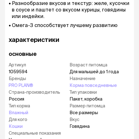
Разнообразие вкусов и текстур: желе, кусочки
в соусе и паштет со вкусом курицы, говядины
или индейки.
Омега-3 способствует лучшему развитию
мозга и зрения.
характеристики
Клетчатка помогает наладить процесс
пищеварения.
основные
Подходит для беременных и кормящих кошек.
Артикул
Возраст питомца
1059594
Для малышей до 1 года
Бренды
Назначение
PRO PLAN®
Корма повседневные
Страна-производитель
Тип упаковки
Россия
Пакет, коробка
Тип корма
Размер питомца
Влажный
Все размеры
Для кого
Вкус
Кошки
Говядина
Специальные показания