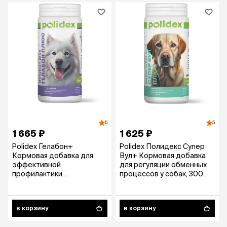
5
5
1 665 ₽
1 625 ₽
Polidex Гелабон+
Polidex Полидекс Супер
Кормовая добавка для
Вул+ Кормовая добавка
эффективной
для регуляции обменных
профилактики
процессов у собак, 300
заболеваний хрящей,
таблеток
суставов и связок у собак,
300 таблеток
в корзину
в корзину