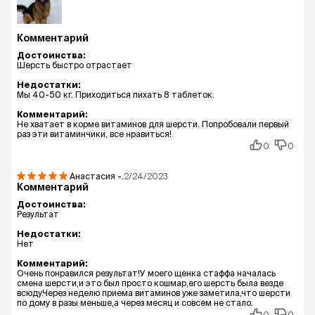
Комментарий
Достоинства:
Шерсть быстро отрастает
Недостатки:
Мы 40-50 кг. Приходиться пихать 8 таблеток.
Комментарий:
Не хватает в корме витаминов для шерсти. Попробовали первый
раз эти витаминчики, все нравиться!
0
0
Анастасия
-.
2/24/2023
Комментарий
Достоинства:
Результат
Недостатки:
Нет
Комментарий:
Очень понравился результат!У моего щенка стаффа началась
смена шерсти,и это был просто кошмар,его шерсть была везде
всюду.Через неделю приема витаминов уже заметила,что шерсти
по дому в разы меньше,а через месяц и совсем не стало.
0
0