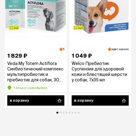
5
ждет оценки
1 829 ₽
1 049 ₽
Veda My Totem Actiflora
Welco Пребиотик
Синбиотический комплекс
Суспензия для здоровой
мультипробиотик и
кожи и блестящей шерсти
пребиотик для собак, 30
у собак, 7х35 мл
гр.
только самовывоз
в корзину
в корзину