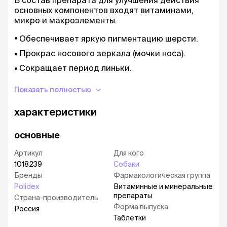
В состав препарата для улучшения действия
основных компонентов входят витаминами,
микро и макроэлементы.
Обеспечивает яркую пигментацию шерсти.
Прокрас носового зеркала (мочки носа).
Сокращает период линьки.
Профилактирует замедленную или
Показать полностью
неполноценную линьку.
Предотвращает патологические линьки и
характеристики
образования алопеций.
Способствует увеличению количества шерсти
основные
(у голых пород- улучшение качества кожи без
Артикул
Для кого
роста шерсти).
1018239
Собаки
Эффективен при комплексоном лечении
Бренды
Фармакологическая группа
заболеваний, связанных с поражением кожи и
Polidex
Витаминные и минеральные
шерсти (дерматиты любой этиологии, в том
препараты
Страна-производитель
числе вызванный паразитами).
Форма выпуска
Россия
Улучшает общее состояние кожи, шерсти,
Таблетки
когтей.