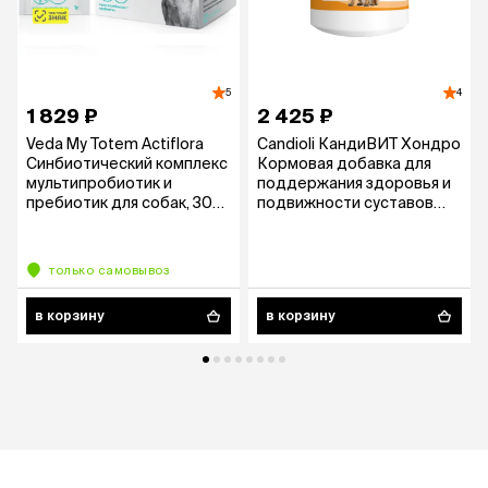
5
4
1 829 ₽
2 425 ₽
Veda My Totem Actiflora
Candioli КандиВИТ Хондро
Синбиотический комплекс
Кормовая добавка для
мультипробиотик и
поддержания здоровья и
пребиотик для собак, 30
подвижности суставов
гр.
для собак средних и
крупных пород, 50
таблеток
только самовывоз
в корзину
в корзину