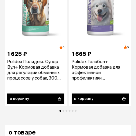
5
5
1 625 ₽
1 665 ₽
Polidex Полидекс Супер
Polidex Гелабон+
Вул+ Кормовая добавка
Кормовая добавка для
для регуляции обменных
эффективной
процессов у собак, 300
профилактики
таблеток
заболеваний хрящей,
суставов и связок у собак,
300 таблеток
в корзину
в корзину
о товаре