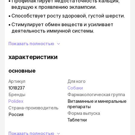
Профилактирует недостаточность кальция,
ведущую к проявлению эклампсии.
Способствует росту здоровой, густой шерсти.
Стимулирует обмен веществ и усиливает
деятельность иммунной системы.
Положительно влияет на мышечный тонус.
Показать полностью
Рекомендовано: щенкам, беременным и
кормящим (лактирующим) сукам, собакам с
характеристики
нарушением обмена (кальций-фосфорного).
основные
Артикул
Для кого
1018237
Собаки
Бренды
Фармакологическая группа
Polidex
Витаминные и минеральные
препараты
Страна-производитель
Форма выпуска
Россия
Таблетки
Показать полностью