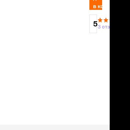
льзамы
в корзину
ие, без смывания
перхоти и зуда
я длинношерстных
5
я короткошерстных
3 отзыва
я лысых
хлоргексидином
я белых кошек
поаллергенный
еи и пудры
ажные салфетки
д за глазами
д за ушами
рфюм
ная паста
ррекция
ведения и
едства от запаха
пугиватели