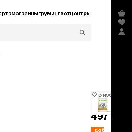
арта
магазины
груминг
ветцентры
а
Акции и скидки
В избранное
Артикул
106147
едства гигиены и
сметика
497 ₽
мпуни
ндиционеры и
добавить