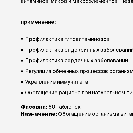
витаминов, микро и макроэлементов. Нез
аксессуа
Свитеры
Футболки и
применение:
Бантики и 
Платья
Смешные к
Профилактика гиповитаминозов
Украшения 
аксессуар
Профилактика эндокринных заболевани
Профилактика сердечных заболеваний
Регуляция обменных процессов организ
Укрепление иммунитета
Обогащение рациона при натуральном т
Фасовка:
60 таблеток
Назначение:
Обогащение организма вита