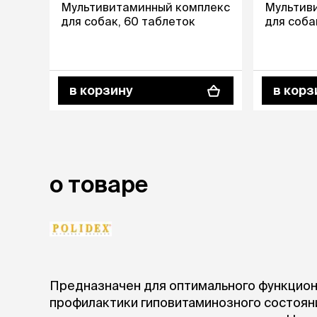
Мультивитаминный комплекс
Мультив
для собак, 60 таблеток
для соба
лежаки и
Мягкие до
Лежанки
Тоннели
Подстилки,
в корзину
в корз
подушки
Пледы
когтеточк
игровые 
о товаре
Дома-когте
игровые ко
Столбики
Коврики
Из гофрок
Доски
Предназначен для оптимального функцион
профилактики гиповитаминозного состояни
одежда и