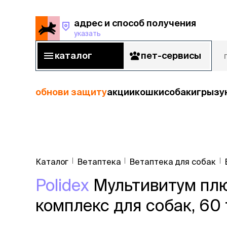
адрес и способ получения
указать
адрес и способ получения
указать
каталог
пет-сервисы
каталог
пет-сервисы
обнови защиту
акции
кошки
собаки
грызу
кошки
Пода
собаки
Каталог
Ветаптека
Ветаптека для собак
кошк
грызуны
Polidex
Мультивитум пл
корм
рыбы
Сухой корм
комплекс для собак, 60
Влажный к
птицы
Лечебный 