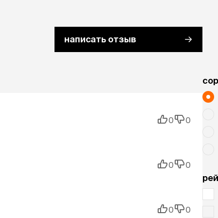
написать отзыв
cо
0
0
0
0
рей
0
0