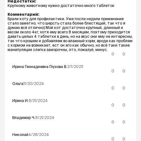
Недостатки:
Крупному животному нужно достаточно много таблеток
Комментарий:
Брали коту для профилактики. Уже после недели применения
стало заметно, что шерсть стала более блестящей, так что я
думаю всё отлично) Мой кот достаточно крупный, длинный и
весом около 4кг, хотя ему всего 8 месяцем, поэтому приходится
давать целых 4 таблетки в день, но на вкус они ему не интересны,
так что крошим и добавляем во влажный корм, вроде как проблем
с кормом не возникает, ест он его как обычно, но всё таки такие
манипуляции слегка заморочны, это, пожалуй, минус.
0
0
Ирина Геннадиевна Глухова
В.
2/1/2025
0
0
Ольга
11/20/2024
0
0
Ирина
И.
8/31/2024
0
0
Владимир
Ч.
8/21/2024
0
0
Николай
4/28/2024
0
0