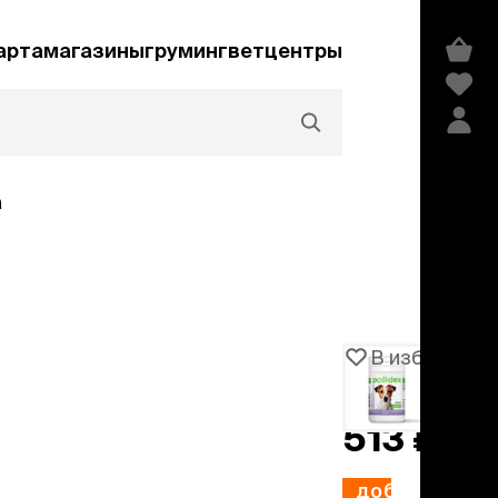
арта
магазины
груминг
ветцентры
а
Акции и скидки
В избранное
Артикул
106147
едства гигиены и
сметика
513 ₽
мпуни
ндиционеры и
добавить