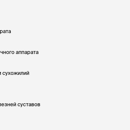
ры
Сре
расчёсок-триммеров
пя
Пилки
 майки
За
Фиксирующие
галстуки
для
переноски
Ножи и насадки
рата
остюмы
Мебель для груминга
ме
и
Ме
ы
чного аппарата
и сухожилий
лезней суставов