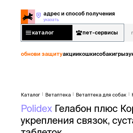
адрес и способ получения
указать
адрес и способ получения
указать
каталог
пет-сервисы
каталог
пет-сервисы
обнови защиту
акции
кошки
собаки
грызу
кошки
Пода
собаки
Каталог
Ветаптека
Ветаптека для собак
кошк
грызуны
Polidex
Гелабон плюс Ко
корм
рыбы
Сухой корм
укрепления связок, суст
Влажный к
птицы
Лечебный 
таблеток