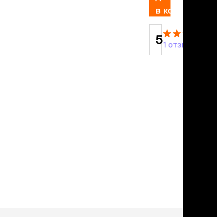
льзамы
в корзину
ие, без смывания
перхоти и зуда
я длинношерстных
5
я короткошерстных
1 отзыв
я лысых
хлоргексидином
я белых кошек
поаллергенный
еи и пудры
ажные салфетки
д за глазами
д за ушами
рфюм
ная паста
ррекция
ведения и
едства от запаха
пугиватели