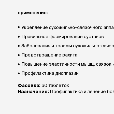
аксессуа
Свитеры
применение:
Футболки и
Бантики и 
Платья
Укрепление сухожильно-связочного аппа
Смешные к
Украшения 
Правильное формирование суставов
аксессуар
Заболевания и травмы сухожильно-связо
Предотвращение рахита
Повышение эластичности мышц, связок 
Профилактика дисплазии
Фасовка:
60 таблеток
Назначение:
Профилактика и лечение бо