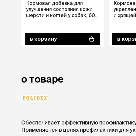
Кормовая добавка для
Кормова
улучшения состояния кожи,
укреплен
лежаки и
шерсти и когтей у собак, 60
и хрящей
Мягкие до
таблеток
таблето
Лежанки
Тоннели
Подстилки,
в корзину
в корз
подушки
Пледы
когтеточк
игровые 
о товаре
Дома-когте
игровые ко
Столбики
Коврики
Из гофрок
Доски
Обеспечивает эффективную профилактику 
Применяется в целях профилактики для ук
одежда и