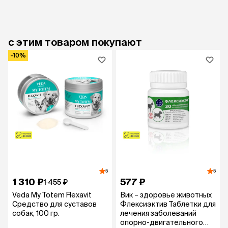
с этим товаром покупают
-10%
5
5
1 310 ₽
577 ₽
1 455 ₽
Veda My Totem Flexavit
Вик – здоровье животных
Средство для суставов
Флексиэктив Таблетки для
собак, 100 гр.
лечения заболеваний
опорно-двигательного