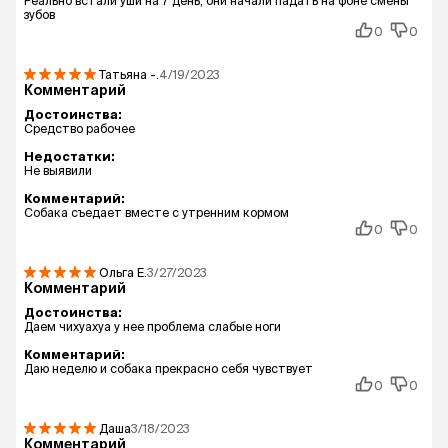
Реально встали уши на 7 день, они начали падать на фоне смены
зубов
0
0
Татьяна
-.
4/19/2023
Комментарий
Достоинства:
Средство рабочее
Недостатки:
Не выявили
Комментарий:
Собака съедает вместе с утренним кормом
0
0
Ольга
Е.
3/27/2023
Комментарий
Достоинства:
Даем чихуахуа у нее проблема слабые ноги
Комментарий:
Даю неделю и собака прекрасно себя чувствует
0
0
Даша
3/18/2023
Комментарий