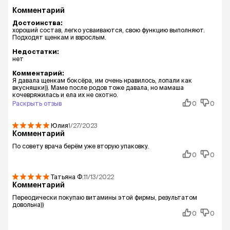
Комментарий
Достоинства:
хороший состав, легко усваиваются, свою функцию выполняют.
Подходят щенкам и взрослым.
Недостатки:
нет
Комментарий:
Я давала щенкам боксёра, им очень нравилось, лопали как
вкусняшки)). Маме после родов тоже давала, но мамаша
кочевряжилась и ела их не охотно.
Раскрыть отзыв
0
0
Юлия
1/27/2023
Комментарий
По совету врача берём уже вторую упаковку.
0
0
Татьяна
Ф.
11/13/2022
Комментарий
Переодически покупаю витамины этой фирмы, результатом
довольна))
0
0