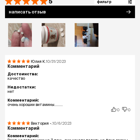
5
фильтр
написать отзыв
Юлия
К.
10/31/2023
Комментарий
Достоинства:
качество
Недостатки:
нет
Комментарий:
очень хорошии витамины.........
0
0
Виктория
-.
10/6/2023
Комментарий
Комментарий: