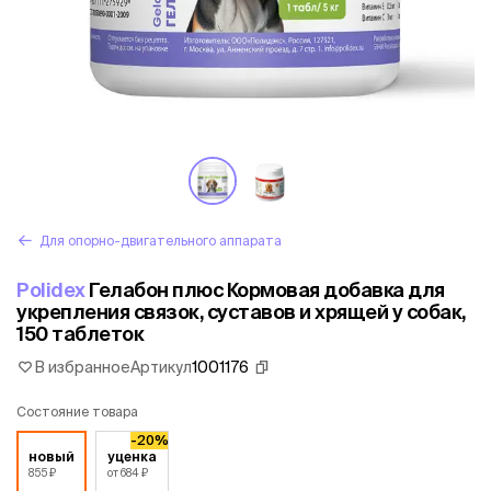
Для опорно-двигательного аппарата
Polidex
Гелабон плюс Кормовая добавка для
укрепления связок, суставов и хрящей у собак,
150 таблеток
В избранное
Артикул
1001176
Состояние товара
-20%
новый
уценка
855 ₽
от 684 ₽