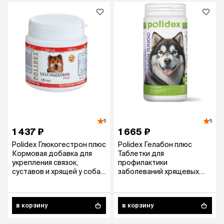
5
5
1 437 ₽
1 665 ₽
Polidex Глюкогестрон плюс
Polidex Гелабон плюс
Кормовая добавка для
Таблетки для
укрепления связок,
профилактики
суставов и хрящей у собак,
заболеваний хрящевых
150 таблеток
поверхностей у собак,
500 таблеток
в корзину
в корзину