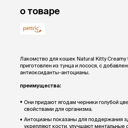
аксессуа
Свитеры
о товаре
Футболки и
Бантики и 
Платья
Смешные к
Украшения 
аксессуар
Лакомство для кошек Natural Kitty Creamy treats тунец, лосось, черника 4x12 г –
приготовлен из тунца и лосося, с добавлением черники, которая содержит
антиоксиданты-антоцианы.
преимущества:
Они придают ягодам черники голубой цв
свойствами для организма.
Антоцианы показаны для поддержания з
укрепляют кости, улучшают ментальные 