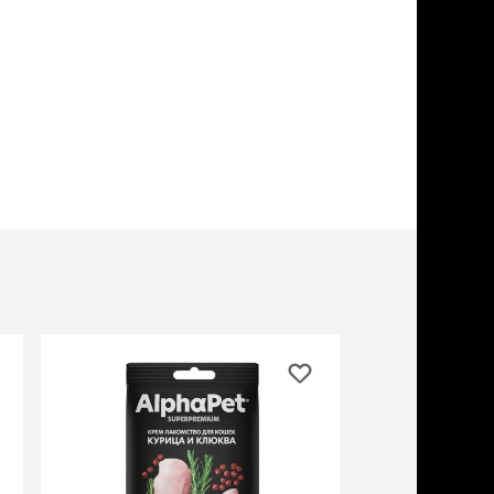
учение к месту
угое
дства от запаха и
тен
униция
мплекты
ейки
ейники
торемни
мордники
ресники
водки
етки, вольеры,
ери
льеры
етки
дусы и ступени