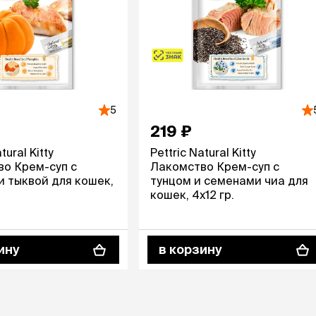
Дв
Миски на подставке
Автопоилки и
 домики
автокормушки
мики
то
Фильтры для
Кор
автопоилок
Ла
Для хранения корма
 матрасы,
На
Набор для кормления
Туа
5
со
219 ₽
Тов
груминг
Мис
tural Kitty
Pettric Natural Kitty
Расчески
и и
о Крем-суп с
Лакомство Крем-суп с
ко
Пуходерки
комплексы
и тыквой для кошек,
тунцом и семенами чиа для
Сум
Ножницы
точки и
кошек, 4х12 гр.
кл
Расчёска-триммер
мплексы
Иг
Когтерезы
Шл
Колтунорезы
по
ину
в корзину
Средства для
артона
Ко
тримминга
До
Накладные колпачки
Ко
Машинки для стрижки
Ко
Сменные гребенки для