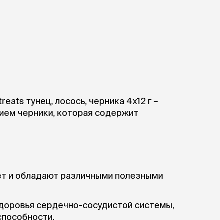
ры
Сре
расчёсок-триммеров
пя
Пилки
 майки
За
Фиксирующие
галстуки
для
переноски
Ножи и насадки
остюмы
Мебель для груминга
ме
и
Ме
ы
ет и обладают различными полезными
доровья сердечно-сосудистой системы,
способности.