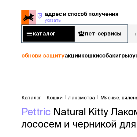
адрес и способ получения
указать
адрес и способ получения
указать
каталог
пет-сервисы
каталог
пет-сервисы
обнови защиту
акции
кошки
собаки
грызу
кошки
Пода
собаки
Каталог
Кошки
Лакомства
Мясные, вялен
кошк
грызуны
Pettric
Natural Kitty Лак
корм
рыбы
Сухой корм
лососем и черникой для 
Влажный к
птицы
Лечебный 