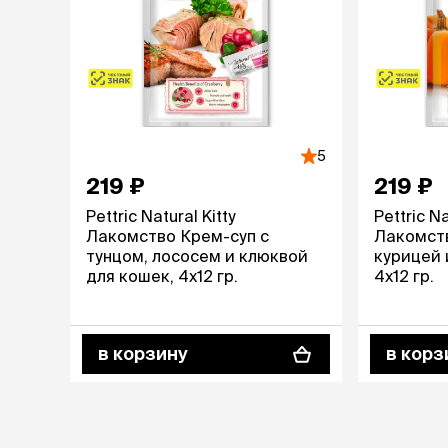
лежаки и
Мягкие до
Лежанки
Тоннели
Подстилки,
подушки
5
Пледы
219 ₽
219 ₽
Pettric Natural Kitty
Pettric Na
когтеточк
Лакомство Крем-суп с
Лакомств
игровые 
тунцом, лососем и клюквой
курицей 
Дома-когте
для кошек, 4х12 гр.
4х12 гр.
игровые ко
Столбики
Коврики
в корзину
в корз
Из гофрок
Доски
одежда и