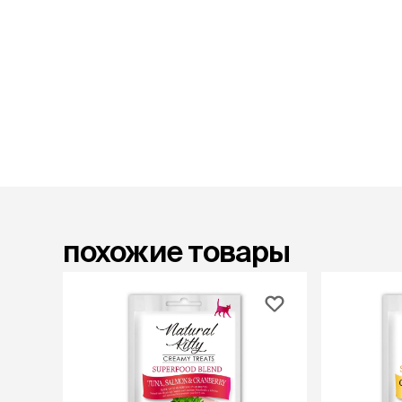
лакомств
Для вывед
шерсти
Для чистки
Мясные, вя
печеные
Сухие лако
лотки и т
Закрытый, 
С бортико
С сеткой
похожие товары
Без сетки
Коврики
Пакеты для
туалета
Совки
Угловые
Пеленки и 