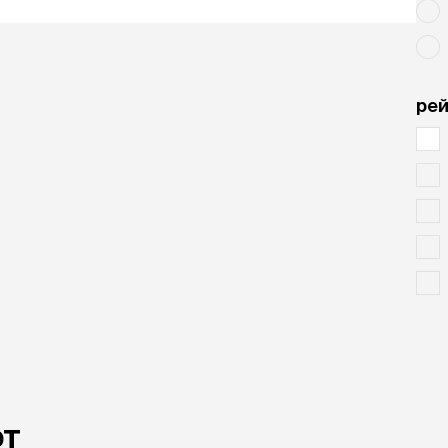
рей
ют