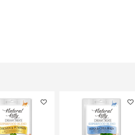
При
а
На пружинке
Др
ения
Трек
Сре
Лизунец
пя
 зубов
леные,
сумки, переноски и
ам
путешествия
мства
Ко
Сумки
Шл
Переноски
Ош
Рюкзаки
уалеты
Ав
Сумки фиксаторы
домик
На
Миски дорожные
м
Ад
По
миски, кормушки,
поилки
 кошачьего
кл
Миски
дв
Двойные
Во
Одинарные
Кл
Дорожные
подгузники
Пан
Коврики под миску