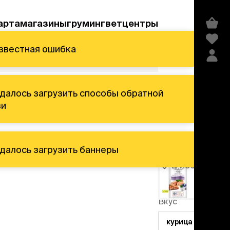
арта
магазины
груминг
ветцентры
а
Акции и скидки
В избранное
Артикул
106823
едства гигиены и
сметика
Вкус
мпуни
ндиционеры и
курица с тыквой