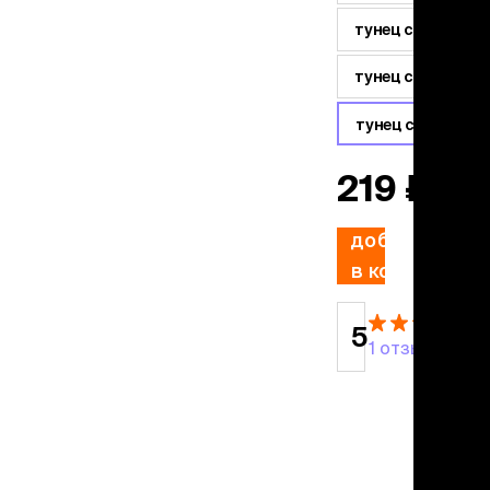
льзамы
ие, без смывания
тунец с клюквой
перхоти и зуда
я длинношерстных
тунец с семенам
я короткошерстных
я лысых
тунец с чернико
хлоргексидином
я белых кошек
219 ₽
поаллергенный
еи и пудры
добавить
ажные салфетки
д за глазами
в корзину
д за ушами
рфюм
5
ная паста
1 отзыв
ррекция
ведения и
едства от запаха
пугиватели