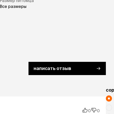
Размер питомца
Все размеры
написать отзыв
cо
0
0