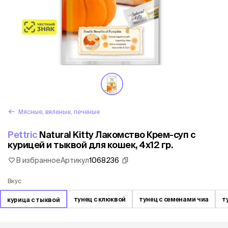
Мясные, вяленые, печеные
Pettric
Natural Kitty Лакомство Крем-суп с
курицей и тыквой для кошек, 4х12 гр.
В избранное
Артикул
1068236
Вкус
тунец с клюквой
тунец с семенами чиа
т
курица с тыквой