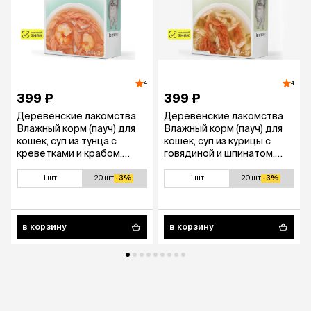
4
4
399 ₽
399 ₽
Деревенские лакомства
Деревенские лакомства
Влажный корм (пауч) для
Влажный корм (пауч) для
кошек, суп из тунца с
кошек, суп из курицы с
креветками и крабом,
говядиной и шпинатом,
4х35 гр.
4х35 гр.
1 шт
20 шт
-3%
1 шт
20 шт
-3%
в корзину
в корзину