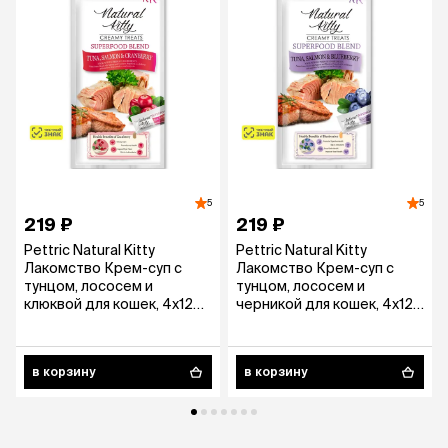
5
5
219 ₽
219 ₽
Pettric Natural Kitty
Pettric Natural Kitty
Лакомство Крем-суп с
Лакомство Крем-суп с
тунцом, лососем и
тунцом, лососем и
клюквой для кошек, 4х12
черникой для кошек, 4х12
гр.
гр.
в корзину
в корзину