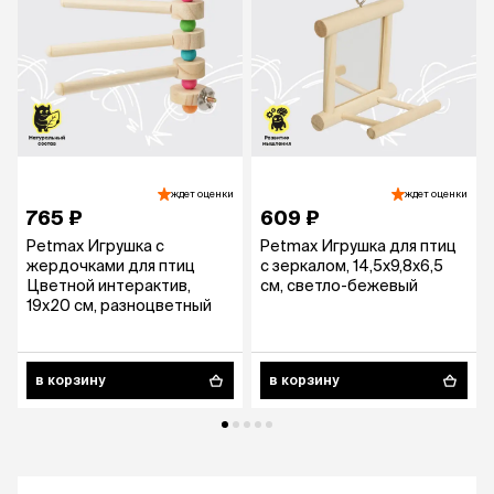
ждет оценки
ждет оценки
765 ₽
609 ₽
Petmax Игрушка с
Petmax Игрушка для птиц
жердочками для птиц
с зеркалом, 14,5х9,8х6,5
Цветной интерактив,
см, светло-бежевый
19х20 см, разноцветный
в корзину
в корзину