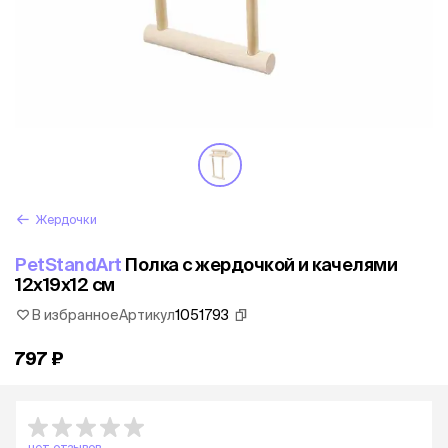
Жердочки
PetStandArt
Полка с жердочкой и качелями
12x19х12 см
В избранное
Артикул
1051793
797 ₽
нет отзывов