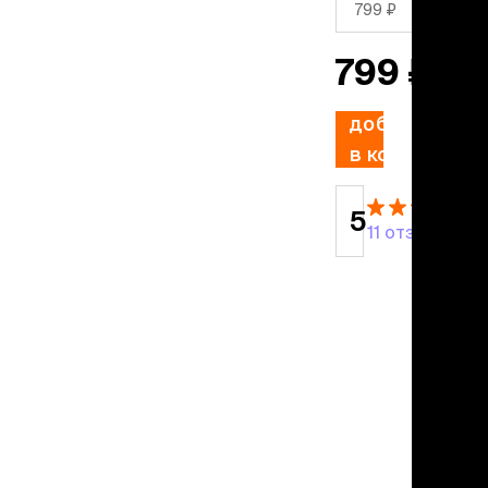
учение к месту
799 ₽
угое
дства от запаха и
799 ₽
тен
добавить
униция
в корзину
мплекты
ейки
ейники
5
11 отзывов
торемни
мордники
ресники
водки
етки, вольеры,
ери
льеры
етки
дусы и ступени