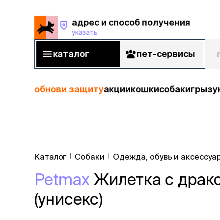
адрес и способ получения
указать
адрес и способ получения
указать
каталог
пет-сервисы
каталог
пет-сервисы
обнови защиту
акции
кошки
собаки
грызу
кошки
Пода
собаки
Каталог
Собаки
Одежда, обувь и аксессуа
кошк
грызуны
Petmax
Жилетка с драко
корм
рыбы
Сухой корм
(унисекс)
Влажный к
птицы
Лечебный 