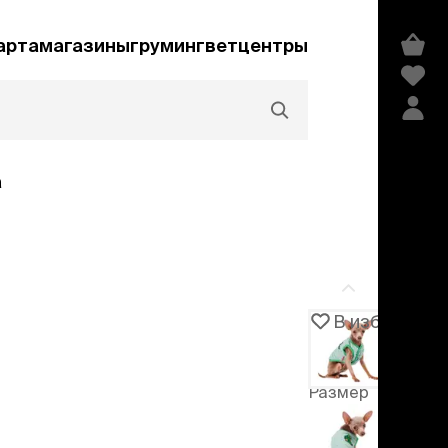
арта
магазины
груминг
ветцентры
а
Акции и скидки
В избранное
Артикул
105227
едства гигиены и
сметика
Размер
мпуни
ндиционеры и
XS