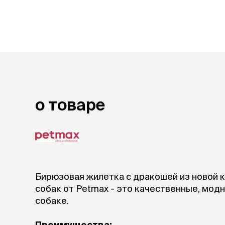
лежаки и
Мягкие до
Лежанки
Тоннели
Подстилки,
подушки
Пледы
о товаре
когтеточк
игровые 
Дома-когте
игровые ко
Столбики
Коврики
Бирюзовая жилетка с дракошей из новой 
Из гофрок
собак от Petmax - это качественные, мод
Доски
собаке.
одежда и
Преимущества: