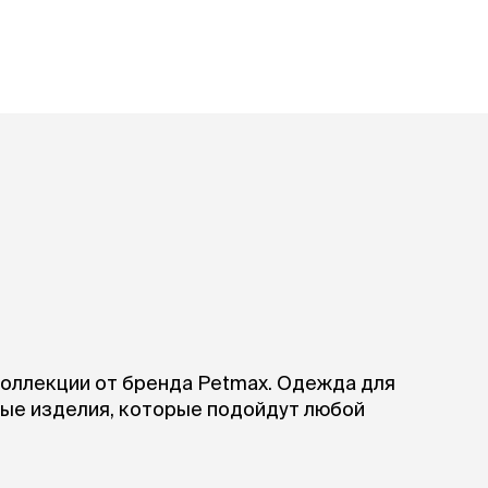
Дв
Миски на подставке
Автопоилки и
 домики
автокормушки
мики
то
Фильтры для
Кор
автопоилок
Ла
Для хранения корма
 матрасы,
На
Набор для кормления
Туа
со
Тов
груминг
Мис
Расчески
и и
ко
Пуходерки
комплексы
Сум
Ножницы
точки и
кл
Расчёска-триммер
мплексы
Иг
Когтерезы
Шл
Колтунорезы
по
коллекции от бренда Petmax. Одежда для
Средства для
артона
Ко
ные изделия, которые подойдут любой
тримминга
До
Накладные колпачки
Ко
Машинки для стрижки
Ко
Сменные гребенки для