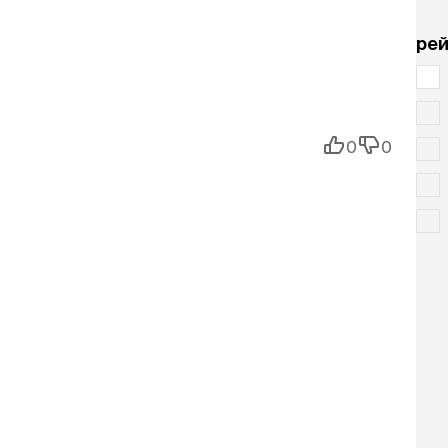
рей
0
0