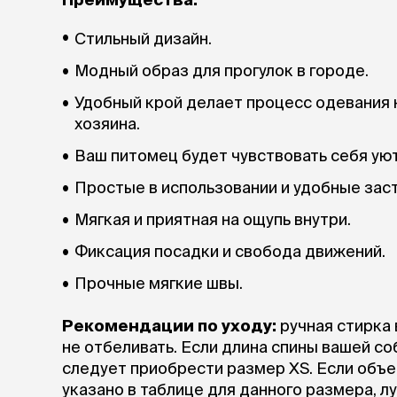
аксессуа
Свитеры
Стильный дизайн.
Футболки и
Бантики и 
Модный образ для прогулок в городе.
Платья
Удобный крой делает процесс одевания 
Смешные к
хозяина.
Украшения 
аксессуар
Ваш питомец будет чувствовать себя уют
Простые в использовании и удобные заст
Мягкая и приятная на ощупь внутри.
Фиксация посадки и свобода движений.
Прочные мягкие швы.
Рекомендации по уходу:
ручная стирка 
не отбеливать. Если длина спины вашей со
следует приобрести размер XS. Если объе
указано в таблице для данного размера,