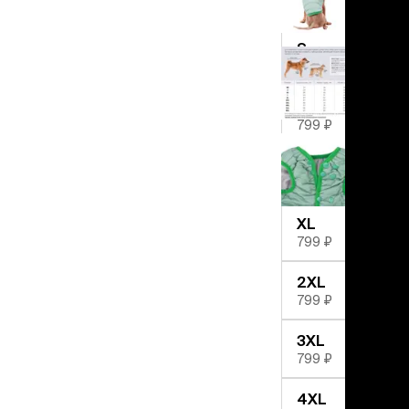
льзамы
799 ₽
ие, без смывания
перхоти и зуда
S
я длинношерстных
799 ₽
я короткошерстных
я лысых
M
хлоргексидином
799 ₽
я белых кошек
поаллергенный
L
еи и пудры
799 ₽
ажные салфетки
д за глазами
XL
799 ₽
д за ушами
рфюм
2XL
ная паста
799 ₽
ррекция
3XL
ведения и
799 ₽
едства от запаха
пугиватели
4XL