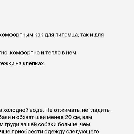
ры
Сре
расчёсок-триммеров
пя
Пилки
 майки
За
Фиксирующие
галстуки
для
переноски
Ножи и насадки
комфортным как для питомца, так и для
остюмы
Мебель для груминга
ме
и
Ме
ы
но, комфортно и тепло в нем.
ежки на клёпках.
в холодной воде. Не отжимать, не гладить,
баки и обхват шеи менее 20 см, вам
м груди вашей собаки больше, чем
 лучше приобрести одежду следующего