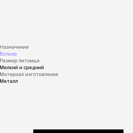
ры
Сре
расчёсок-триммеров
пя
Пилки
 майки
За
Фиксирующие
галстуки
для
переноски
Ножи и насадки
остюмы
Мебель для груминга
ме
и
Ме
Назначение
ы
Вольер
Размер питомца
Мелкий и средний
Материал изготовления
Металл