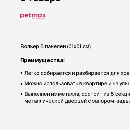
лежаки и
Мягкие до
Лежанки
Тоннели
Подстилки,
подушки
Вольер 8 панелей (61х61 см)
Пледы
Преимущества:
когтеточк
игровые 
Легко собирается и разбирается для хра
Дома-когте
Можно использовать в квартире и на улиц
игровые ко
Столбики
Выполнен из металла, состоит из 8 секц
Коврики
металлической дверцей с запором-задв
Из гофрок
Доски
одежда и