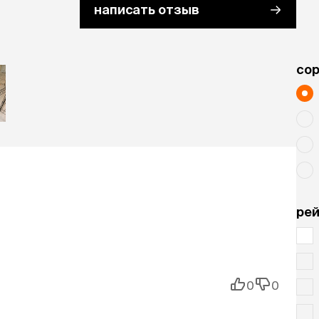
написать отзыв
cо
рей
0
0