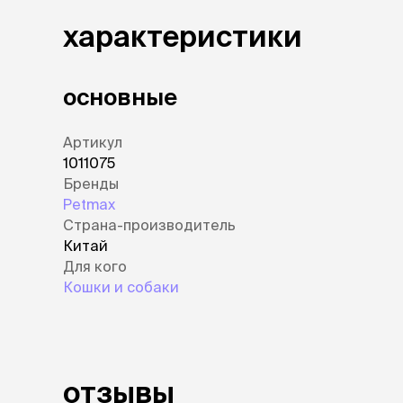
аксессуа
Свитеры
характеристики
Футболки и
Бантики и 
Платья
основные
Смешные к
Украшения 
Артикул
аксессуар
1011075
Бренды
Petmax
Страна-производитель
Китай
Для кого
Кошки и собаки
отзывы