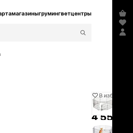
арта
магазины
груминг
ветцентры
а
Акции и скидки
В избранное
Артикул
1011075
едства гигиены и
сметика
4 550 ₽
мпуни
−
30%
6 499 ₽
ндиционеры и