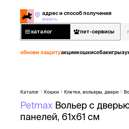
адрес и способ получения
указать
адрес и способ получения
указать
каталог
пет-сервисы
каталог
пет-сервисы
обнови защиту
акции
кошки
собаки
грызу
кошки
Пода
собаки
Каталог
Кошки
Клетки, вольеры, двери
В
кошк
грызуны
Petmax
Вольер с дверью
корм
рыбы
Сухой корм
панелей, 61х61 см
Влажный к
птицы
Лечебный 